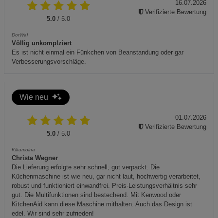
16.07.2026
Verifizierte Bewertung
Datenschutzerklärung
Impressum
5.0
/ 5.0
DorWal
Völlig unkomplziert
Es ist nicht einmal ein Fünkchen von Beanstandung oder gar
Verbesserungsvorschläge.
Wie neu
01.07.2026
Verifizierte Bewertung
5.0
/ 5.0
Kikamoina
Christa Wegner
Die Lieferung erfolgte sehr schnell, gut verpackt. Die
Küchenmaschine ist wie neu, gar nicht laut, hochwertig verarbeitet,
robust und funktioniert einwandfrei. Preis-Leistungsverhältnis sehr
gut. Die Multifunktionen sind bestechend. Mit Kenwood oder
KitchenAid kann diese Maschine mithalten. Auch das Design ist
edel. Wir sind sehr zufrieden!