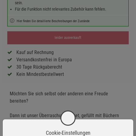
sein.
Für die Funktion nicht relevantes Zubehör kann fehlen.
Hier finden Sie detaillierte Beschreibungen der Zustände
leider ausverkauft
Kauf auf Rechnung
Versandkostenfrei in Europa
30 Tage Rückgaberecht
Kein Mindestbestellwert
Möchten Sie sich selbst oder anderen eine Freude
bereiten?
Dann ist unser Überraschungspaket, gefüllt mit Büchern
aus der Kategorie Magie & Rituale, genau das Richtige für
Sie!
Cookie-Einstellungen