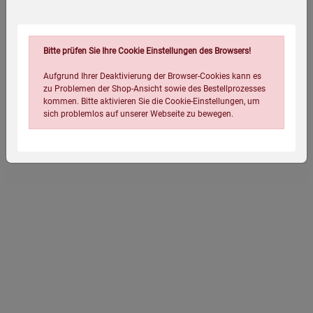
Entdecken Sie eine vielfältige Auswahl von 3 bis 10
Mängelexemplaren zu einem attraktiven Sonderpreis!
Bitte prüfen Sie Ihre Cookie Einstellungen des Browsers!
Aufgrund Ihrer Deaktivierung der Browser-Cookies kann es
zu Problemen der Shop-Ansicht sowie des Bestellprozesses
Eigenschaften
kommen. Bitte aktivieren Sie die Cookie-Einstellungen, um
sich problemlos auf unserer Webseite zu bewegen.
Verpackungsgewicht:
2200 Gramm
Verpackungsmaße (LxBxH):
30
23
9
cm
Einstellungen speichern für die Gruppe
Einstellungen speichern für die Gruppe
Einstellungen speichern für die Gruppe
Zurück
Einwilligung nicht erteilen