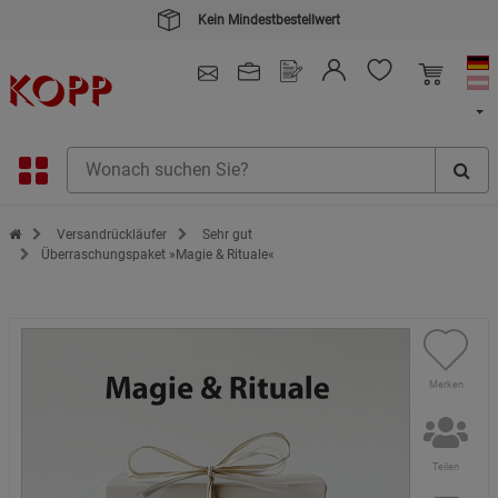
Kein Mindestbestellwert
4.91
/ 5.0 - SEHR GUT
(148.391)
Zur Startseite des Kopp Verlag Online-Shop
Versandrückläufer
Sehr gut
Überraschungspaket »Magie & Rituale«
Merken
Teilen