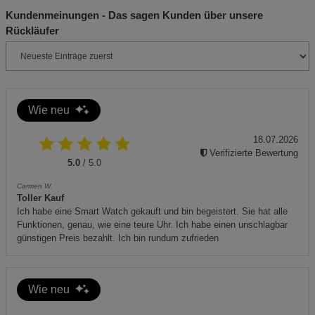
Notwendige Cookies (5)
Kundenmeinungen - Das sagen Kunden über unsere
Beschreibung Notwendige Cookies
Rückläufer
Cookie-Informationen
anzeigen
Funktionale Cookies (1)
Funktionale Cooki
Wie neu
Beschreibung Funktionale Cookies
Cookie-Informationen
anzeigen
18.07.2026
Verifizierte Bewertung
5.0
/ 5.0
Statistik Cookies (2)
Statistik Cookies
Carmen W.
Toller Kauf
Beschreibung Statistik Cookies
Ich habe eine Smart Watch gekauft und bin begeistert. Sie hat alle
Cookie-Informationen
anzeigen
Funktionen, genau, wie eine teure Uhr. Ich habe einen unschlagbar
günstigen Preis bezahlt. Ich bin rundum zufrieden
Marketing Cookies (3)
Marketing Cookies
Beschreibung Marketing Cookies
Wie neu
Cookie-Informationen
anzeigen