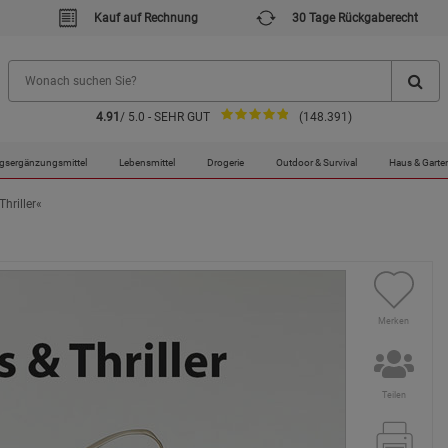
Kauf auf Rechnung
30 Tage Rückgaberecht
4.91
/ 5.0 - SEHR GUT
(148.391)
gsergänzungsmittel
Lebensmittel
Drogerie
Outdoor & Survival
Haus & Garte
hriller«
Merken
Teilen