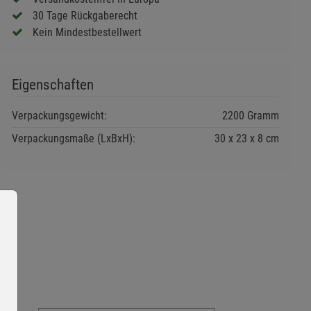
30 Tage Rückgaberecht
Kein Mindestbestellwert
Eigenschaften
Verpackungsgewicht:
2200 Gramm
Verpackungsmaße (LxBxH):
30
23
8
cm