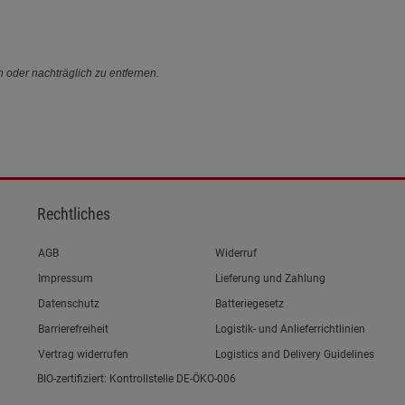
n oder nachträglich zu entfernen.
Rechtliches
Link zum/zur
AGB
Widerruf
Link zum/zur
Impressum
Lieferung und Zahlung
Link zum/zur
Datenschutz
Batteriegesetz
Link zum/zur
Barrierefreiheit
Logistik- und Anlieferrichtlinien
Vertrag widerrufen
Logistics and Delivery Guidelines
BIO-zertifiziert: Kontrollstelle DE-ÖKO-006