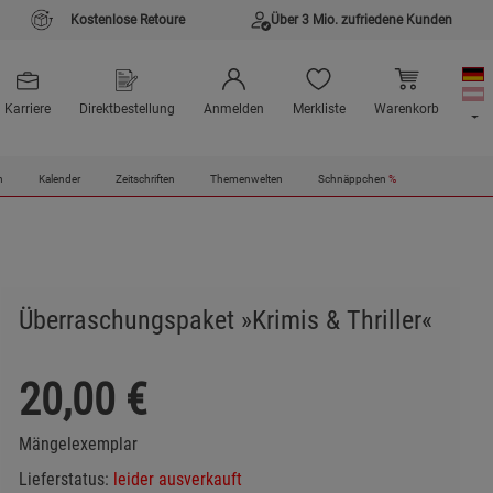
Kostenlose Retoure
Über 3 Mio. zufriedene Kunden
Karriere
Direktbestellung
Anmelden
Merkliste
Warenkorb
n
Kalender
Zeitschriften
Themenwelten
Schnäppchen
%
Überraschungspaket »Krimis & Thriller«
20,00
€
Mängelexemplar
Lieferstatus:
leider ausverkauft