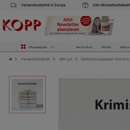
Versandkostenfrei in Europa
Kein Mindestbestellwert
Alle Kategorien
Neu im Shop
Bücher
Nahrun
Zur Startseite des Kopp Verlag Online-Shop
Versandrückläufer
Sehr gut
Überraschungspaket »Krimis & T