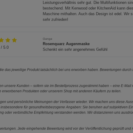
Leistungsverhältnis sehr gut. Die Multifunktionen si
Cookie-Informationen
anzeigen
bestechend. Mit Kenwood oder KitchenAid kann die
Maschine mithalten. Auch das Design ist edel. Wir s
sehr zufrieden!
Statistik Cookies (2)
Statistik Cookie
Beschreibung Statistik Cookies
Ganga
Cookie-Informationen
anzeigen
Rosenquarz Augenmaske
/ 5.0
Schenkt ein sehr angenehmes Gefühl
Marketing Cookies (3)
Marketing Cook
Beschreibung Marketing Cookies
e das jeweilige Produkt tatsächlich bei uns erworben haben. Bewertungen durch P
Cookie-Informationen
anzeigen
 unsere Kunden – sofern sie im Bestellprozess zugestimmt haben – eine E-Mail m
en erworbenen Produkten oder unserem Shop mit anderen Käufern zu teilen.
Datenschutzerklärung
Impressum
ungen und persönliche Meinungen der Verfasser wieder. Wir machen uns diese Au
s gilt insbesondere für gesundheitsbezogene Angaben: Sie beruhen auf subjektiven 
ung oder verbindliche Empfehlung verstanden werden. Wir distanzieren uns ausdr
ewertungen. Jede eingehende Bewertung wird vor der Veröffentlichung geprüft und n