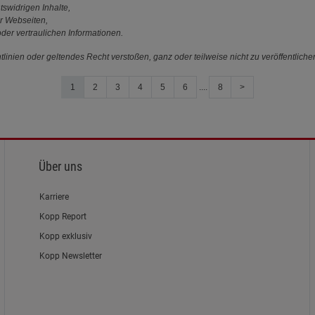
tswidrigen Inhalte,
r Webseiten,
der vertraulichen Informationen.
linien oder geltendes Recht verstoßen, ganz oder teilweise nicht zu veröffentliche
1
2
3
4
5
6
....
8
>
Über uns
Karriere
Kopp Report
Kopp exklusiv
Kopp Newsletter