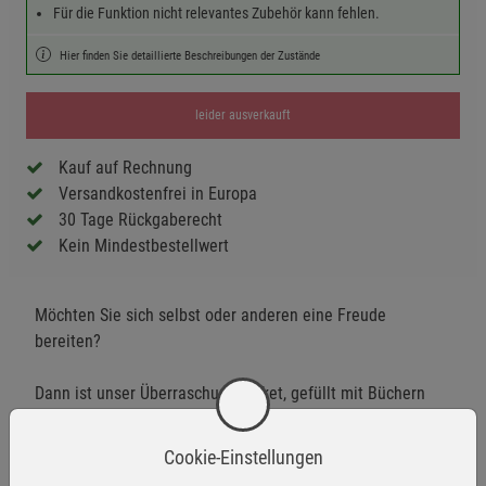
Für die Funktion nicht relevantes Zubehör kann fehlen.
Hier finden Sie detaillierte Beschreibungen der Zustände
leider ausverkauft
Kauf auf Rechnung
Versandkostenfrei in Europa
30 Tage Rückgaberecht
Kein Mindestbestellwert
Möchten Sie sich selbst oder anderen eine Freude
bereiten?
Dann ist unser Überraschungspaket, gefüllt mit Büchern
aus der Kategorie Krebs, genau das Richtige für Sie!
Cookie-Einstellungen
Entdecken Sie eine vielfältige Auswahl von 3 bis 10