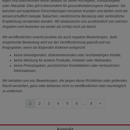
eigen und übernehmen keine Gewähr für deren Richtigkeit, Vollständigkeit
oder Aktualität. Dies gilt insbesondere für gesundheitsbezogene Angaben: Sie
beruhen auf subjektiven Einschätzungen einzelner Kunden und dürfen nicht als
wissenschaftlich belegte Tatsachen, medizinische Beratung oder verbindliche
Empfehlung verstanden werden. Wir distanzieren uns ausdrücklich von solchen
Angaben und bewerten sie weder als richtig noch als falsch.
Wir veröffentlichen sowohl positive als auch negative Bewertungen. Jede
eingehende Bewertung wird vor der Veröffentlichung geprüft und nur
freigegeben, wenn sie folgenden Kriterien entspricht:
keine beleidigenden, diskriminierenden oder rechtswidrigen Inhalte,
keine Werbung für andere Produkte, Anbieter oder Webseiten,
keine Preisangaben, persönlichen Kontaktdaten oder vertraulichen
Informationen.
Wir behalten uns vor, Bewertungen, die gegen diese Richtlinien oder geltendes
Recht verstoßen, ganz oder teilweise nicht zu veröffentlichen oder nachträglich
zu entfernen.
1
2
3
4
5
6
....
8
>
Kontakt