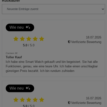
Notwendige Cookies (5)
Rückläufer
Beschreibung Notwendige Cookies
Cookie-Informationen
anzeigen
Wie neu
Funktionale Cookies (1)
Funktionale Cooki
Beschreibung Funktionale Cookies
18.07.2026
Verifizierte Bewertung
Cookie-Informationen
anzeigen
5.0
/ 5.0
Carmen W.
Statistik Cookies (2)
Statistik Cookies
Toller Kauf
Ich habe eine Smart Watch gekauft und bin begeistert. Sie hat alle
Beschreibung Statistik Cookies
Funktionen, genau, wie eine teure Uhr. Ich habe einen unschlagbar
günstigen Preis bezahlt. Ich bin rundum zufrieden
Cookie-Informationen
anzeigen
Marketing Cookies (3)
Marketing Cookies
Wie neu
Beschreibung Marketing Cookies
16.07.2026
Cookie-Informationen
anzeigen
Verifizierte Bewertung
5.0
/ 5.0