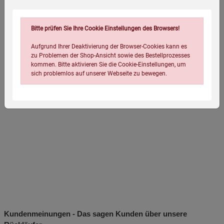
Mängelexemplaren zu einem attraktiven Sonderpreis!
Bitte prüfen Sie Ihre Cookie Einstellungen des Browsers!
Aufgrund Ihrer Deaktivierung der Browser-Cookies kann es
Eigenschaften
zu Problemen der Shop-Ansicht sowie des Bestellprozesses
kommen. Bitte aktivieren Sie die Cookie-Einstellungen, um
Verpackungsgewicht:
2200 Gramm
sich problemlos auf unserer Webseite zu bewegen.
Verpackungsmaße (LxBxH):
30
23
7
cm
Einstellungen speichern für die Gruppe
Einstellungen speichern für die Gruppe
Einstellungen speichern für die Gruppe
Zurück
Einwilligung nicht erteilen
Kundenmeinungen - Das sagen Kunden über unsere