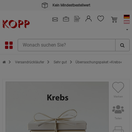
Kein Mindestbestellwert
4.91
/ 5.0 - SEHR GUT
(148.391)
Zur Startseite des Kopp Verlag Online-Shop
Versandrückläufer
Sehr gut
Überraschungspaket »Krebs«
Merken
Teilen