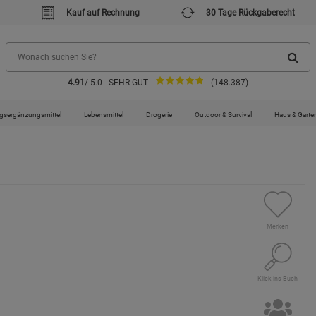
Kauf auf Rechnung
30 Tage Rückgaberecht
4.91
/ 5.0 - SEHR GUT
(148.387)
gsergänzungsmittel
Lebensmittel
Drogerie
Outdoor & Survival
Haus & Garte
Merken
Klick ins Buch