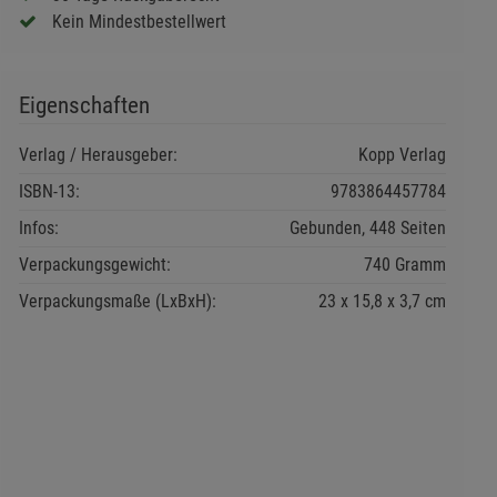
Kein Mindestbestellwert
Eigenschaften
Verlag / Herausgeber:
Kopp Verlag
ISBN-13:
9783864457784
Infos:
Gebunden, 448 Seiten
Verpackungsgewicht:
740 Gramm
Verpackungsmaße (LxBxH):
23
15,8
3,7
cm