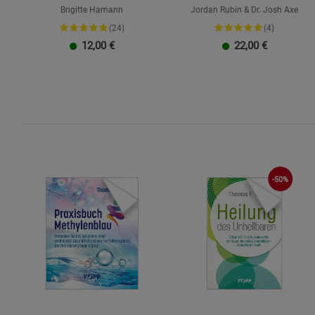
Brigitte Hamann
Jordan Rubin & Dr. Josh Axe
(24)
(4)
12,00
€
22,00
€
-50%