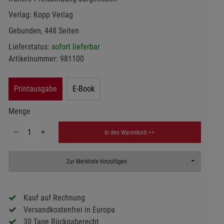
Verlag:
Kopp Verlag
Gebunden, 448 Seiten
Lieferstatus:
sofort lieferbar
Artikelnummer:
981100
Printausgabe
E-Book
Menge
In den Warenkorb >>
Toggle Dropd
Zur Merkliste hinzufügen
Kauf auf Rechnung
Versandkostenfrei in Europa
30 Tage Rückgaberecht