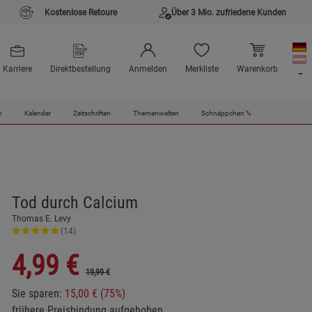
Kostenlose Retoure
Über 3 Mio. zufriedene Kunden
Karriere
Direktbestellung
Anmelden
Merkliste
Warenkorb
n
Kalender
Zeitschriften
Themenwelten
Schnäppchen
%
Tod durch Calcium
Thomas E. Levy
(14)
4,99
€
19,99 €
Sie sparen:
15,00 € (75%)
frühere Preisbindung aufgehoben