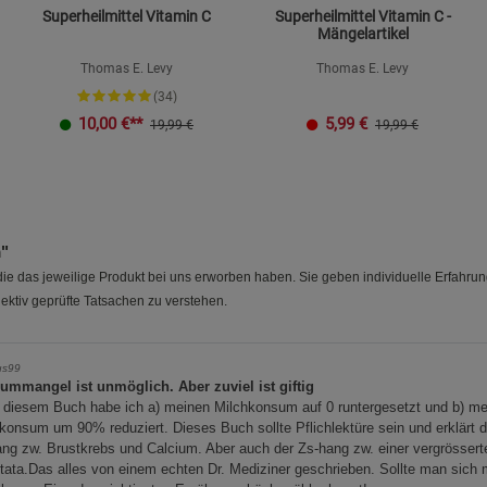
Superheilmittel Vitamin C
Superheilmittel Vitamin C -
Mängelartikel
Thomas E. Levy
Thomas E. Levy
(34)
10,00
€**
5,99
€
19,99 €
19,99 €
m"
e das jeweilige Produkt bei uns erworben haben. Sie geben individuelle Erfahru
ektiv geprüfte Tatsachen zu verstehen.
us99
iummangel ist unmöglich. Aber zuviel ist giftig
 diesem Buch habe ich a) meinen Milchkonsum auf 0 runtergesetzt und b) m
onsum um 90% reduziert. Dieses Buch sollte Pflichlektüre sein und erklärt 
ng zw. Brustkrebs und Calcium. Aber auch der Zs-hang zw. einer vergrössert
tata.Das alles von einem echten Dr. Mediziner geschrieben. Sollte man sich 