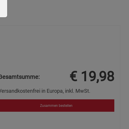
ie Gruppe
€
19,98
Gesamtsumme:
Versandkostenfrei in Europa, inkl. MwSt.
okies
Zusammen bestellen