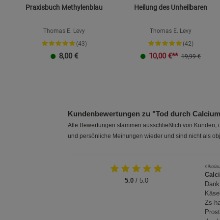
Praxisbuch Methylenblau
Heilung des Unheilbaren
Thomas E. Levy
Thomas E. Levy
(43)
(42)
8,00
€
10,00
€**
19,99 €
Kundenbewertungen zu "Tod durch Calciu
Alle Bewertungen stammen ausschließlich von Kunden, di
und persönliche Meinungen wieder und sind nicht als obj
nikola
Calc
5.0
/ 5.0
Dank
Käsek
Zs-ha
Prost