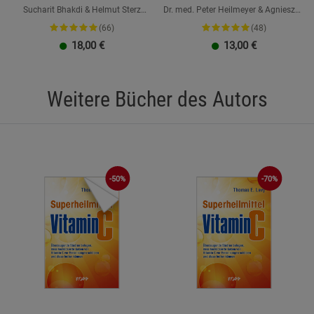
Sucharit Bhakdi & Helmut Sterz
Dr. med. Peter Heilmeyer & Agnieszka
(Hrsg.), Hans Christophers, Claus
Peralta Martin
(66)
(48)
Köhnlein, Karina Reiß, Jens Wernicke
18,00
€
13,00
€
Weitere Bücher des Autors
-50%
-70%