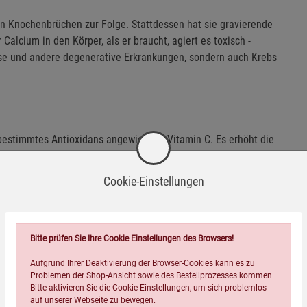
n Knochenbrüchen zur Folge. Stattdessen hat sie gravierende
lcium in den Körper, als er braucht, agiert es toxisch -
ose und andere degenerative Erkrankungen, sondern auch Krebs
bestimmtes Antioxidans angewiesen - Vitamin C. Es erhöht die
isiko und löst gefährliche Calciumansammlungen im Körper auf.
ugend, dass in den Knochen aller Osteoporose-Betroffenen ein
Cookie-Einstellungen
ise, dass Heilung möglich ist. Wenn die Welt aufhört,
dukte zu konsumieren und eine schwindelerregende Vielzahl
Bitte prüfen Sie Ihre Cookie Einstellungen des Browsers!
e mehr.
Aufgrund Ihrer Deaktivierung der Browser-Cookies kann es zu
Problemen der Shop-Ansicht sowie des Bestellprozesses kommen.
Bitte aktivieren Sie die Cookie-Einstellungen, um sich problemlos
auf unserer Webseite zu bewegen.