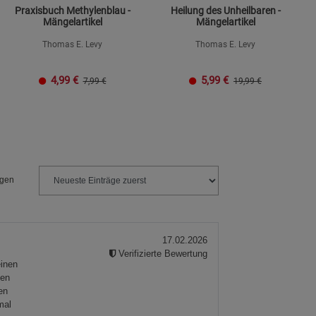
Praxisbuch Methylenblau -
Heilung des Unheilbaren -
Mängelartikel
Mängelartikel
Thomas E. Levy
Thomas E. Levy
4,99
€
5,99
€
7,99 €
19,99 €
ngen
17.02.2026
Verifizierte Bewertung
einen
den
en
mal