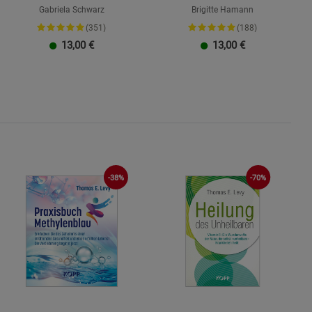
Gabriela Schwarz
Brigitte Hamann
(351)
(188)
13,00
€
13,00
€
-38%
-70%