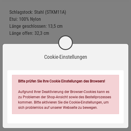
Schlagstock: Stahl (STKM11A)
Etui: 100% Nylon
Länge geschlossen: 13,5 cm
Länge offen: 32,3 cm
Erwerb ab 18 Jahren.
Cookie-Einstellungen
Den Teleskopschlagstock niemals in Richtung eines
Menschen oder Tieres öffnen.
Bei Verwendung des Teleskopschlagstockes muss davon
Bitte prüfen Sie Ihre Cookie Einstellungen des Browsers!
ausgegangen werden, dass es zu schweren Verletzungen
des Gegenübers kommen kann.
Aufgrund Ihrer Deaktivierung der Browser-Cookies kann es
Trotz der einfachen Funktionsweise ist ein sicherer
zu Problemen der Shop-Ansicht sowie des Bestellprozesses
kommen. Bitte aktivieren Sie die Cookie-Einstellungen, um
Umgang nötig, der nur durch entsprechendes Training
sich problemlos auf unserer Webseite zu bewegen.
erreicht werden kann.
Warnhinweise / Sicherheitsinformationen