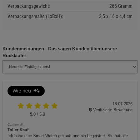
Statistik Cookies (2)
Statistik Cookies
Entsorgung gemäß lokalen Vorschriften durchführen.
Verpackungsgewicht:
265 Gramm
Beschreibung Statistik Cookies
Verpackungsmaße (LxBxH):
3,5
16
4,4
cm
Produkt am Ende der Lebensdauer
Cookie-Informationen
anzeigen
umweltgerecht entsorgen.
Marketing Cookies (3)
Marketing Cookies
Kundenmeinungen - Das sagen Kunden über unsere
Beschreibung Marketing Cookies
Rückläufer
Cookie-Informationen
anzeigen
Datenschutzerklärung
Impressum
Wie neu
18.07.2026
Verifizierte Bewertung
5.0
/ 5.0
Carmen W.
Toller Kauf
Ich habe eine Smart Watch gekauft und bin begeistert. Sie hat alle