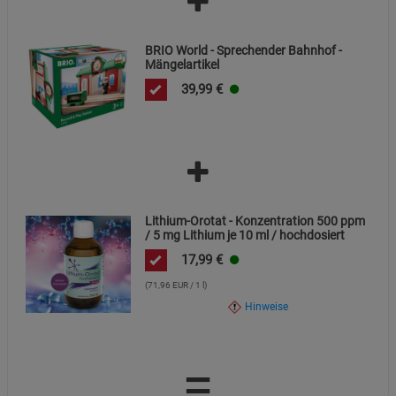
Statistik Cookies (2)
Statistik Cookies
BRIO World - Sprechender Bahnhof -
Mängelartikel
Beschreibung Statistik Cookies
39,99
€
Cookie-Informationen
anzeigen
Marketing Cookies (3)
Marketing Cookies
Beschreibung Marketing Cookies
Cookie-Informationen
anzeigen
Lithium-Orotat - Konzentration 500 ppm
/ 5 mg Lithium je 10 ml / hochdosiert
Datenschutzerklärung
Impressum
17,99
€
(71,96 EUR / 1 l)
Hinweise
=