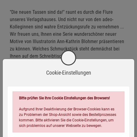
"Die neuen Tassen sind da!" raunt es durch die Flure
unseres Verlagshauses. Und nicht nur von den adeo-
Kolleginnen sind wahre Entzückungsrufe zu vernehmen ...
Wir freuen uns, Ihnen eine Serie wunderschöner neuer
Motive von Illustratorin Ann-Kathrin Blohmer präsentieren
zu können. Welches Schmuckstück steht demnächst bei
Ihnen auf dem Schreibtisch?
Warnhinweise / Sicherheitsinformationen
Cookie-Einstellungen
Warnhinweise
Achtung! Nicht für Kinder unter 3 Jahren geeignet.
Bitte prüfen Sie Ihre Cookie Einstellungen des Browsers!
Bruchgefahr bei unsachgemäßer Handhabung.
Aufgrund Ihrer Deaktivierung der Browser-Cookies kann es
Mehr anzeigen
zu Problemen der Shop-Ansicht sowie des Bestellprozesses
Heißer Inhalt kann zu Verbrennungen führen.
kommen. Bitte aktivieren Sie die Cookie-Einstellungen, um
sich problemlos auf unserer Webseite zu bewegen.
Sicherheitshinweise
Tasse vor dem ersten Gebrauch gründlich reinigen.