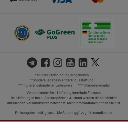
* frühere Preisbindung aufgehoben
**Sonderausgabe in anderer Ausstattung
*** früherer gebundener Ladenpreis
**** Mängelexemplar
Versandkostenfreie Lieferung innerhalb Europas.
Bei Lieferungen ins außereuropäische Ausland werden die tatsächlich
anfallenden Versandkosten berechnet. Mehr Informationen finden Sie
hier
.
Preisangaben inkl. gesetzl. MwSt. und ggf. zzgl.
Versandkosten.