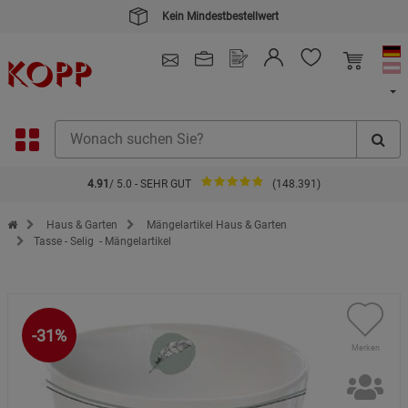
Kein Mindestbestellwert
4.91
/ 5.0 - SEHR GUT
(148.391)
Zur Startseite des Kopp Verlag Online-Shop
Haus & Garten
Mängelartikel Haus & Garten
Tasse - Selig - Mängelartikel
-31%
Merken