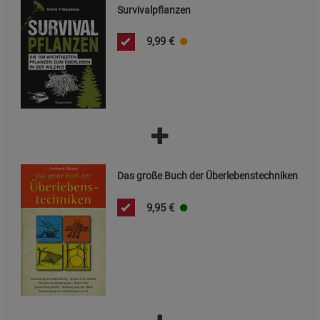
Survivalpflanzen
Cookie-Informationen
anzeigen
9,99
€
Funktionale Cookies (1)
Funktionale Cooki
Beschreibung Funktionale Cookies
Cookie-Informationen
anzeigen
Statistik Cookies (2)
Statistik Cookies
Beschreibung Statistik Cookies
Das große Buch der Überlebenstechniken
Cookie-Informationen
anzeigen
9,95
€
Marketing Cookies (3)
Marketing Cookies
Beschreibung Marketing Cookies
Cookie-Informationen
anzeigen
Datenschutzerklärung
Impressum