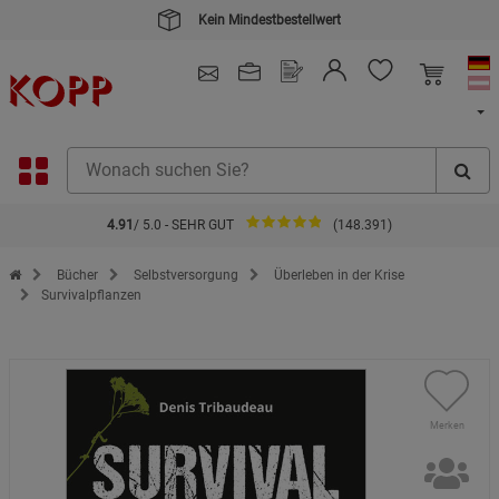
Kein Mindestbestellwert
4.91
/ 5.0 - SEHR GUT
(148.391)
Zur Startseite des Kopp Verlag Online-Shop
Bücher
Selbstversorgung
Überleben in der Krise
Survivalpflanzen
Merken