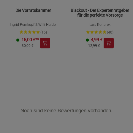
Die Vorratskammer
Blackout - Der Expertenratgeber
für die perfekte Vorsorge
Ingrid Pernkopf & Willi Haider
Lars Konarek
(15)
(40)
15,00
€**
4,99
€
30,00 €
12,99 €
Noch sind keine Bewertungen vorhanden.