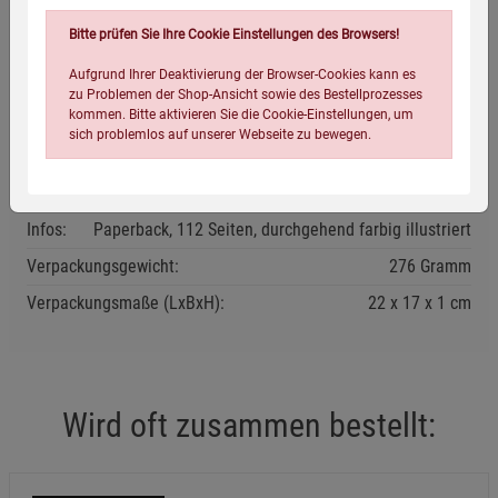
Bitte prüfen Sie Ihre Cookie Einstellungen des Browsers!
Aufgrund Ihrer Deaktivierung der Browser-Cookies kann es
zu Problemen der Shop-Ansicht sowie des Bestellprozesses
Eigenschaften
kommen. Bitte aktivieren Sie die Cookie-Einstellungen, um
sich problemlos auf unserer Webseite zu bewegen.
Verlag / Herausgeber:
Bassermann
ISBN-13:
9783809447535
Infos:
Paperback, 112 Seiten, durchgehend farbig illustriert
Verpackungsgewicht:
276 Gramm
Verpackungsmaße (LxBxH):
22
17
1
cm
Einstellungen speichern für die Gruppe
Einstellungen speichern für die Gruppe
Einstellungen speichern für die Gruppe
Zurück
Einwilligung nicht erteilen
Wird oft zusammen bestellt:
Notwendige Cookies (5)
Beschreibung Notwendige Cookies