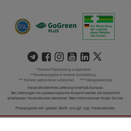
* frühere Preisbindung aufgehoben
**Sonderausgabe in anderer Ausstattung
*** früherer gebundener Ladenpreis
**** Mängelexemplar
Versandkostenfreie Lieferung innerhalb Europas.
Bei Lieferungen ins außereuropäische Ausland werden die tatsächlich
anfallenden Versandkosten berechnet. Mehr Informationen finden Sie
hier
.
Preisangaben inkl. gesetzl. MwSt. und ggf. zzgl.
Versandkosten.