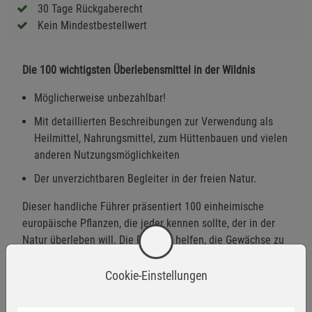
30 Tage Rückgaberecht
Kein Mindestbestellwert
Die 100 wichtigsten Überlebensmittel in der Wildnis
Möglicherweise unbezahlbar!
Mit detaillierten Beschreibungen zur Verwendung als
Heilmittel, Nahrungsmittel, zum Hüttenbauen und vielen
anderen Nutzungsmöglichkeiten
Der unverzichtbaren Begleiter in der freien Natur.
Dieser handliche Führer präsentiert 100 einheimische
europäische Pflanzen, die jeder kennen sollte, der in der
Natur überleben will. Die Porträts helfen, die Gewächse zu
identifizieren, und zeigen, wann und wie sie am besten
geerntet, haltbar gemacht und als Nahrung oder Medizin
Cookie-Einstellungen
verwendet werden. Mit genauen Hinweisen auf die
Zubereitung und Tipps für weitere Nutzung.