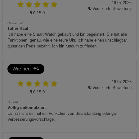
18.07.2026
Maße: Durchmesser innen ca. 24 cm, Höhe mit Deckel
Verifizierte Bewertung
ca. 28,5 cm, max. Breite mit Griffen ca. 38 cm.
5.0
/ 5.0
Effiziente Wärmenutzung durch doppelwandige
Carmen W.
Toller Kauf
Konstruktion und Kamineffekt, ideal für schnelle und
Ich habe eine Smart Watch gekauft und bin begeistert. Sie hat alle
gleichmäßige Erhitzung.
Funktionen, genau, wie eine teure Uhr. Ich habe einen unschlagbar
günstigen Preis bezahlt. Ich bin rundum zufrieden
Entsorgung: Bitte beachten Sie die örtlichen
Vorschriften zur Entsorgung von Edelstahlprodukten.
Wie neu
16.07.2026
Verifizierte Bewertung
5.0
/ 5.0
DorWal
Völlig unkomplziert
Es ist nicht einmal ein Fünkchen von Beanstandung oder gar
Verbesserungsvorschläge.