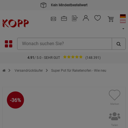
Kein Mindestbestellwert
4.91
/ 5.0 - SEHR GUT
(148.391)
Zur Startseite des Kopp Verlag Online-Shop
Versandrückläufer
Super Pot für Raketenofen - Wie neu
-36%
Merken
Teilen