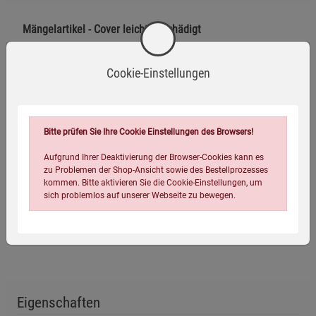
Mängelartikel - Cover leicht beschädigt
Für Sudoku-Einsteiger und fortgeschrittene Zahlenrätsel-
Cookie-Einstellungen
Fans ein Muss: der übersichtliche Abreißkalender, der Blatt
für Blatt vier neue Sudokus bietet und das ein ganzes Jahr
lang! Ein Kalender mit Suchtfaktor!
Sudokus für Alle!
Bitte prüfen Sie Ihre Cookie Einstellungen des Browsers!
Aufgrund Ihrer Deaktivierung der Browser-Cookies kann es
4 Schwierigkeitsgrade - für Anfänger und
zu Problemen der Shop-Ansicht sowie des Bestellprozesses
Fortgeschrittene geeignet
kommen. Bitte aktivieren Sie die Cookie-Einstellungen, um
sich problemlos auf unserer Webseite zu bewegen.
Vier Sudokus auf jedem Blatt
800 Sudokus
Eigenschaften