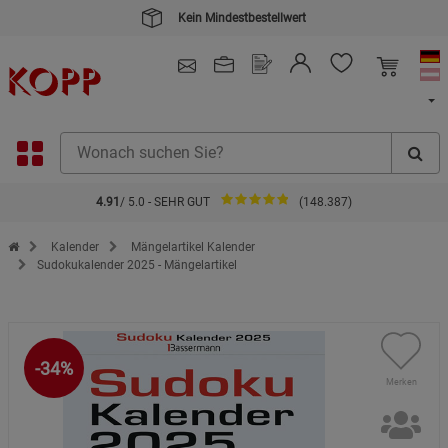
Kein Mindestbestellwert
4.91
/ 5.0 - SEHR GUT
(148.387)
Zur Startseite des Kopp Verlag Online-Shop
Kalender
Mängelartikel Kalender
Sudokukalender 2025 - Mängelartikel
-34%
Merken