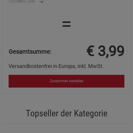
Marketing Cookies (3)
Marketing Cookies
=
Beschreibung Marketing Cookies
Cookie-Informationen
anzeigen
€
3,99
Datenschutzerklärung
Impressum
Gesamtsumme:
Versandkostenfrei in Europa, inkl. MwSt.
Zusammen bestellen
Topseller der Kategorie