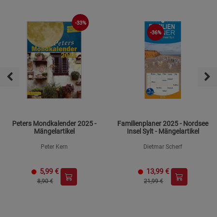
-33%
-36%
Peters Mondkalender 2025 -
Familienplaner 2025 - Nordsee
Mängelartikel
Insel Sylt - Mängelartikel
Peter Kern
Dietmar Scherf
5,99
€
13,99
€
8,90 €
21,99 €