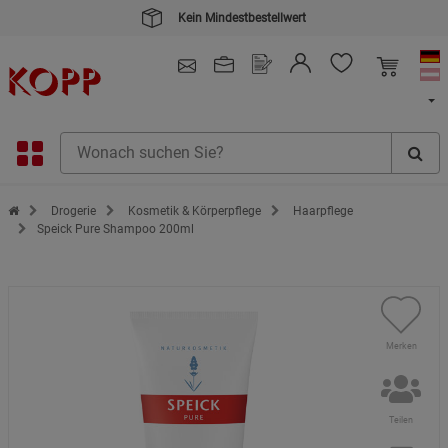
Kein Mindestbestellwert
4.91
/ 5.0 - SEHR GUT
(148.391)
Zur Startseite des Kopp Verlag Online-Shop
Drogerie
Kosmetik & Körperpflege
Haarpflege
Speick Pure Shampoo 200ml
Merken
Teilen