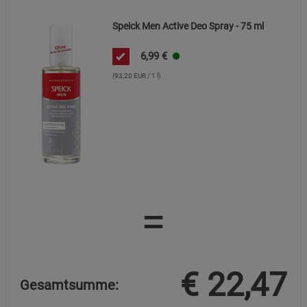
Statistik Cookies (2)
Statistik Cookies
Speick Men Active Deo Spray - 75 ml
Beschreibung Statistik Cookies
Cookie-Informationen
anzeigen
6,99
€
(93,20 EUR / 1 l)
Marketing Cookies (3)
Marketing Cookies
Beschreibung Marketing Cookies
Cookie-Informationen
anzeigen
Datenschutzerklärung
Impressum
=
€
22,47
Gesamtsumme: