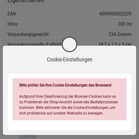
EAN:
4009800002029
Infos:
200 ml
Verpackungsgewicht:
234 Gramm
Verpackungsmaße (LxBxH):
18,2
7,5
5
cm
Cookie-Einstellungen
Wird oft zusammen bestellt:
Bitte prüfen Sie Ihre Cookie Einstellungen des Browsers!
Aufgrund Ihrer Deaktivierung der Browser-Cookies kann es
zu Problemen der Shop-Ansicht sowie des Bestellprozesses
Speick Pure Shampoo 200ml
kommen. Bitte aktivieren Sie die Cookie-Einstellungen, um
sich problemlos auf unserer Webseite zu bewegen.
6,99
€
(34,95 EUR / 1 l)