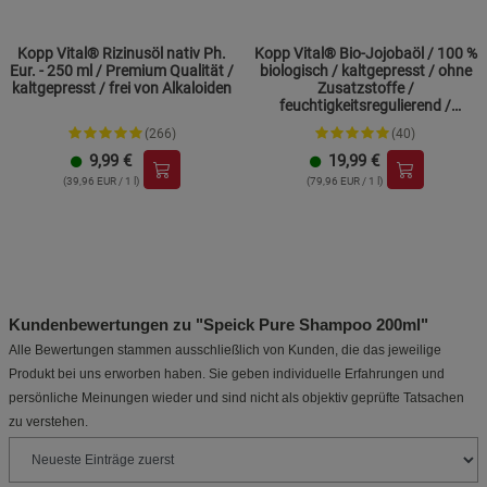
Kopp Vital® Rizinusöl nativ Ph.
Kopp Vital® Bio-Jojobaöl / 100 %
Eur. - 250 ml / Premium Qualität /
biologisch / kaltgepresst / ohne
kaltgepresst / frei von Alkaloiden
Zusatzstoffe /
feuchtigkeitsregulierend /
Hautpflege
(266)
(40)
9,99
€
19,99
€
(39,96 EUR / 1 l)
(79,96 EUR / 1 l)
Kundenbewertungen zu "Speick Pure Shampoo 200ml"
Alle Bewertungen stammen ausschließlich von Kunden, die das jeweilige
Produkt bei uns erworben haben. Sie geben individuelle Erfahrungen und
persönliche Meinungen wieder und sind nicht als objektiv geprüfte Tatsachen
zu verstehen.