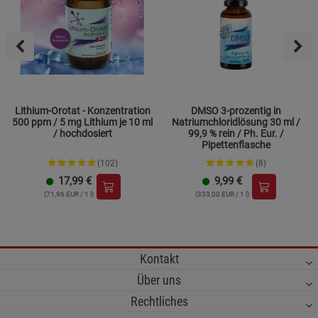
Lithium-Orotat - Konzentration
DMSO 3-prozentig in
500 ppm / 5 mg Lithium je 10 ml
Natriumchloridlösung 30 ml /
/ hochdosiert
99,9 % rein / Ph. Eur. /
Pipettenflasche
(102)
(8)
17,99
€
9,99
€
(71,96 EUR / 1 l)
(333,00 EUR / 1 l)
Kontakt
Über uns
Rechtliches