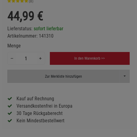
(8)
44,99
€
Lieferstatus:
sofort lieferbar
Artikelnummer:
141310
Menge
In den Warenkorb >>
Toggle D
Zur Merkliste hinzufügen
Kauf auf Rechnung
Versandkostenfrei in Europa
30 Tage Rückgaberecht
Kein Mindestbestellwert