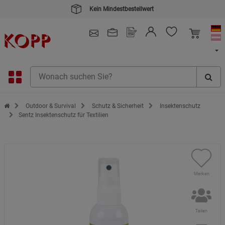
Kein Mindestbestellwert
4.91
/ 5.0 - SEHR GUT
(148.391)
Zur Startseite des Kopp Verlag Online-Shop
Outdoor & Survival
Schutz & Sicherheit
Insektenschutz
Sentz Insektenschutz für Textilien
Merken
Teilen