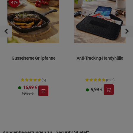
-15%
Gusseiserne Grillpfanne
Anti-Tracking-Handyhülle
(6)
(625)
16,99
€
9,99
€
19,99 €
Kundenbewertungen zu "Security Stiefel"