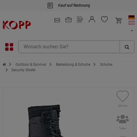
Kauf auf Rechnung
4.91
/ 5.0 - SEHR GUT
(148.391)
Zur Startseite des Kopp Verlag Online-Shop
Outdoor & Survival
Bekleidung & Schuhe
Schuhe
Security Stiefel
Merken
Teilen