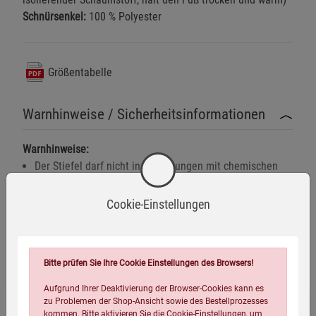
Schnürsenkel:
100 % Polyester
Größentabelle
Warnhinweise / Sicherheitsinformationen
Warnhinweise:
Der Stiefel darf nicht in Umgebungen mit chemischen
Gefahrstoffen getragen werden, die das Material
angreifen können.
Cookie-Einstellungen
Mehr anzeigen
Keine unsachgemäße Nutzung wie z. B. als Kletter- oder
Bergsteigerausrüstung.
Herstellerinformationen
Bitte prüfen Sie Ihre Cookie Einstellungen des Browsers!
Übermäßige Hitze oder offene Flammen können das
Material beschädigen und die Schutzwirkung
Aufgrund Ihrer Deaktivierung der Browser-Cookies kann es
beeinträchtigen.
zu Problemen der Shop-Ansicht sowie des Bestellprozesses
Eigenschaften
kommen. Bitte aktivieren Sie die Cookie-Einstellungen, um