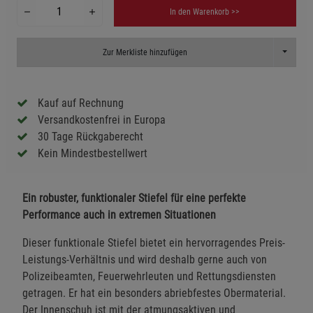
In den Warenkorb >>
Toggle D
Zur Merkliste hinzufügen
Kauf auf Rechnung
Versandkostenfrei in Europa
30 Tage Rückgaberecht
Kein Mindestbestellwert
Ein robuster, funktionaler Stiefel für eine perfekte
Performance auch in extremen Situationen
Dieser funktionale Stiefel bietet ein hervorragendes Preis-
Leistungs-Verhältnis und wird deshalb gerne auch von
Polizeibeamten, Feuerwehrleuten und Rettungsdiensten
getragen. Er hat ein besonders abriebfestes Obermaterial.
Der Innenschuh ist mit der atmungsaktiven und