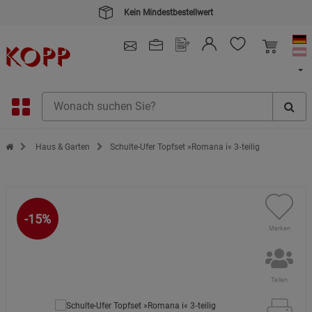
Kein Mindestbestellwert
4.91
/ 5.0 - SEHR GUT
(148.387)
Zur Startseite des Kopp Verlag Online-Shop
Haus & Garten
Schulte-Ufer Topfset »Romana i« 3‑teilig
-15%
Merken
Teilen