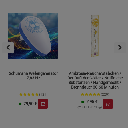
Schumann Wellengenerator
Ambrosia-Räucherstäbchen /
7,83 Hz
Der Duft der Götter / Natürliche
Substanzen / Handgemacht /
Brenndauer 30-60 Minuten
(121)
(220)
2,95
€
29,90
€
(295,00 EUR / 1 kg)