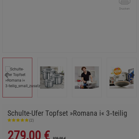
Drucken
Schulte-Ufer Topfset »Romana i« 3‑teilig
(2)
279,00
€
329.00 €