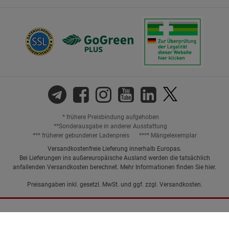
* frühere Preisbindung aufgehoben
**Sonderausgabe in anderer Ausstattung
*** früherer gebundener Ladenpreis
**** Mängelexemplar
Versandkostenfreie Lieferung innerhalb Europas.
Bei Lieferungen ins außereuropäische Ausland werden die tatsächlich
anfallenden Versandkosten berechnet. Mehr Informationen finden Sie
hier
.
Preisangaben inkl. gesetzl. MwSt. und ggf. zzgl.
Versandkosten.