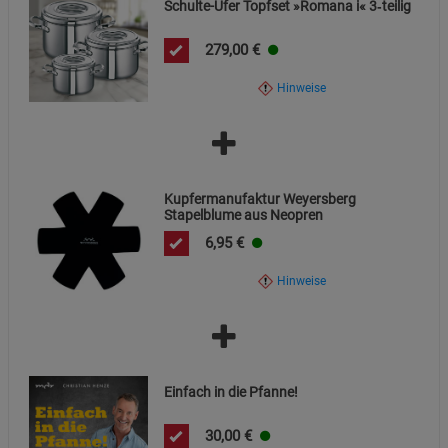
Schulte-Ufer Topfset »Romana i« 3‑teilig
279,00
€
Hinweise
Kupfermanufaktur Weyersberg
Stapelblume aus Neopren
6,95
€
Hinweise
Einfach in die Pfanne!
30,00
€