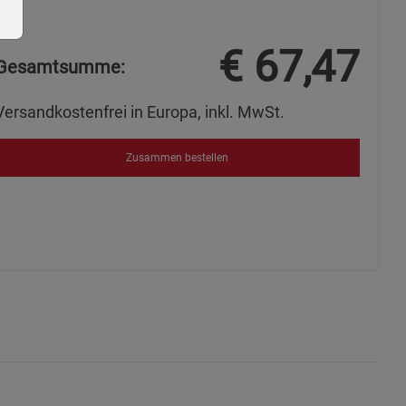
€
67,47
Gesamtsumme:
Versandkostenfrei in Europa, inkl. MwSt.
ie Gruppe
Zusammen bestellen
okies