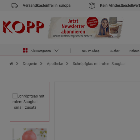
Versandkostenfrei in Europa
Kein Mindestbestellwert
Alle Kategorien
Neu im Shop
Bücher
Nahrun
Zur Startseite des Kopp Verlag Online-Shop
Drogerie
Apotheke
Schröpfglas mit rotem Saugball