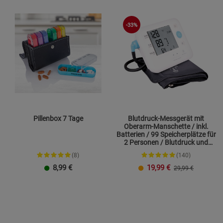
Statistik Cookies (2)
Statistik Cookie
Beschreibung Statistik Cookies
-33%
Cookie-Informationen
anzeigen
Marketing Cookies (3)
Marketing Cook
Beschreibung Marketing Cookies
Cookie-Informationen
anzeigen
Datenschutzerklärung
Impressum
Pillenbox 7 Tage
Blutdruck-Messgerät mit
Oberarm-Manschette / inkl.
Batterien / 99 Speicherplätze für
2 Personen / Blutdruck und
Herzfrequenz
(8)
(140)
8,99
€
19,99
€
29,99 €