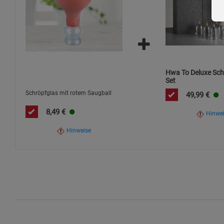
Hwa To Deluxe Sch
Set
Schröpfglas mit rotem Saugball
49,99
€
8,49
€
Hinwe
Hinweise