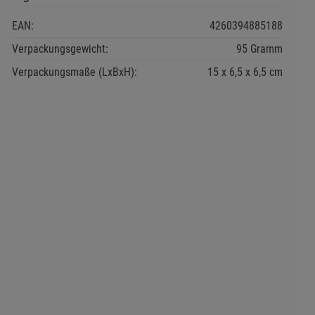
EAN:
4260394885188
Verpackungsgewicht:
95 Gramm
Verpackungsmaße (LxBxH):
15
6,5
6,5
cm