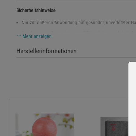
Sicherheitshinweise
Nur zur äußeren Anwendung auf gesunder, unverletzter Ha
Vor der ersten Anwendung sorgfältig reinigen und desinfiz
Mehr anzeigen
Keinesfalls auf Schleimhäuten, offenen Wunden oder ent
Herstellerinformationen
Bei bekannter Hautempfindlichkeit, Gerinnungsstörungen o
Das Schröpfglas darf nicht zur Selbsttherapie bei unklar
Nach der Anwendung kann es zu vorübergehenden Hautver
Außerhalb der Reichweite von Kindern aufbewahren – Glas