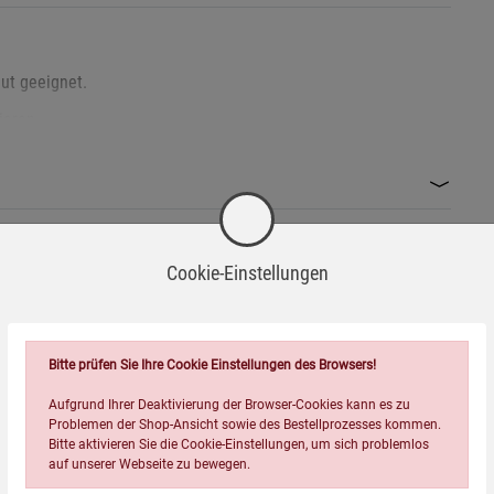
ut geeignet.
ieren.
zündeten Hautstellen anwenden.
der Blutverdünnung vorab ärztlichen Rat einholen.
en Beschwerden eingesetzt werden.
färbungen kommen (z. B. Rötungen oder Blutergüsse).
Cookie-Einstellungen
Wird oft zusammen bestellt:
 kann bei Bruch Verletzungen verursachen.
Bitte prüfen Sie Ihre Cookie Einstellungen des Browsers!
Aufgrund Ihrer Deaktivierung der Browser-Cookies kann es zu
Problemen der Shop-Ansicht sowie des Bestellprozesses kommen.
Bitte aktivieren Sie die Cookie-Einstellungen, um sich problemlos
auf unserer Webseite zu bewegen.