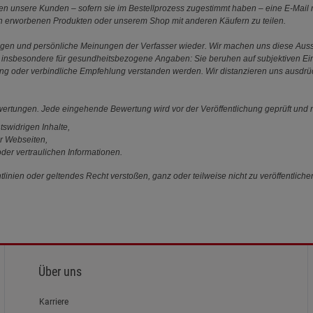
 unsere Kunden – sofern sie im Bestellprozess zugestimmt haben – eine E-Mail m
en erworbenen Produkten oder unserem Shop mit anderen Käufern zu teilen.
ungen und persönliche Meinungen der Verfasser wieder. Wir machen uns diese Au
s gilt insbesondere für gesundheitsbezogene Angaben: Sie beruhen auf subjektiven 
ung oder verbindliche Empfehlung verstanden werden. Wir distanzieren uns ausdr
ewertungen. Jede eingehende Bewertung wird vor der Veröffentlichung geprüft und n
tswidrigen Inhalte,
r Webseiten,
der vertraulichen Informationen.
linien oder geltendes Recht verstoßen, ganz oder teilweise nicht zu veröffentliche
Über uns
Karriere