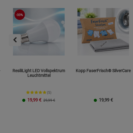
-33%
-
ResiliLight LED Vollspektrum
Kopp FaserFrisch® SilverCare
Leuchtmittel
(5)
19,99
€
19,99
€
29,99 €