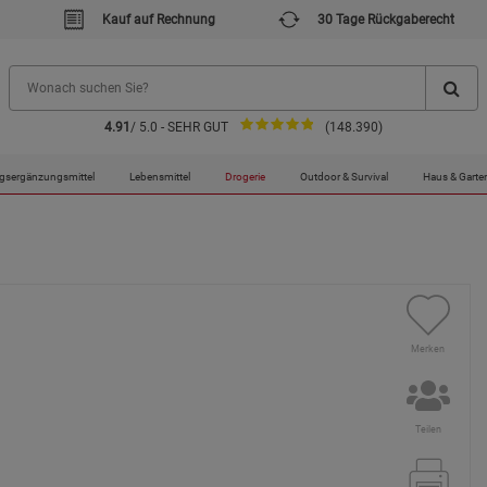
Kauf auf Rechnung
30 Tage Rückgaberecht
4.91
/ 5.0 - SEHR GUT
(148.390)
gsergänzungsmittel
Lebensmittel
Drogerie
Outdoor & Survival
Haus & Garte
Merken
Teilen