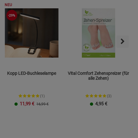
s
NEU
-29%
ies
Kopp LED-Buchleselampe
Vital Comfort Zehenspreizer (für
alle Zehen)
(1)
(3)
11,99
€
4,95
€
16,99 €
Mo