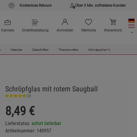
Kostenlose Retoure
Über 3 Mio. zufriedene Kunden
Karriere
Direktbestellung
Anmelden
Merkliste
Warenkorb
n
Kalender
Zeitschriften
Themenwelten
Schnäppchen
%
Schröpfglas mit rotem Saugball
(3)
8,49
€
Lieferstatus:
sofort lieferbar
Artikelnummer:
140957