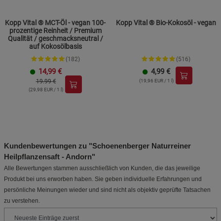
Kopp Vital ® MCT-Öl - vegan 100-
Kopp Vital ® Bio-Kokosöl - vegan
prozentige Reinheit / Premium
Qualität / geschmacksneutral /
auf Kokosölbasis
(182)
(516)
14,99
€
4,99
€
19.99 €
(19,96 EUR / 1 l)
(29,98 EUR / 1 l)
Kundenbewertungen zu "Schoenenberger Naturreiner
Heilpflanzensaft - Andorn"
Alle Bewertungen stammen ausschließlich von Kunden, die das jeweilige
Produkt bei uns erworben haben. Sie geben individuelle Erfahrungen und
persönliche Meinungen wieder und sind nicht als objektiv geprüfte Tatsachen
zu verstehen.