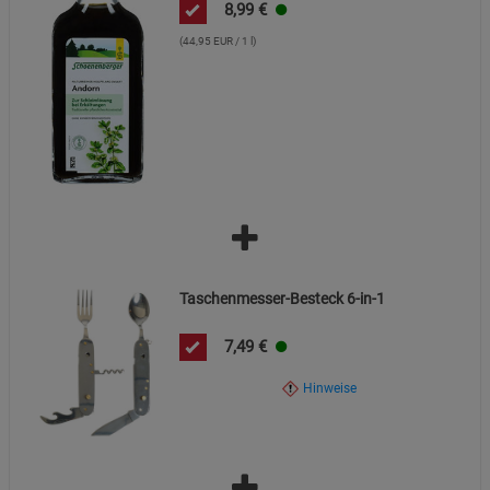
8,99
€
(44,95 EUR / 1 l)
Taschenmesser-Besteck 6-in-1
7,49
€
Hinweise