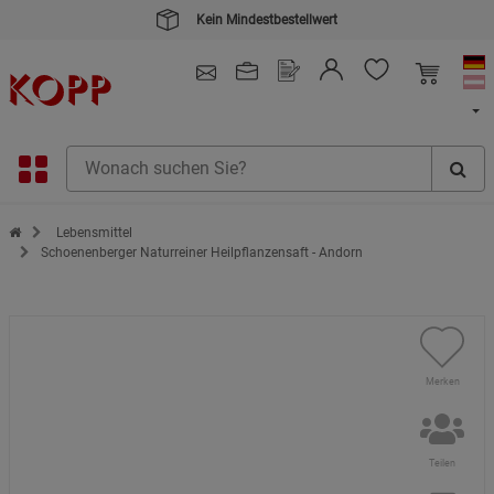
Kein Mindestbestellwert
4.91
/ 5.0 - SEHR GUT
(148.391)
Zur Startseite des Kopp Verlag Online-Shop
Lebensmittel
Schoenenberger Naturreiner Heilpflanzensaft - Andorn
Merken
Teilen