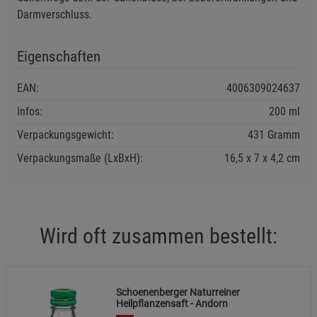
Darmverschluss.
Funktionale Cookies (1)
Funktionale Cooki
Eigenschaften
Beschreibung Funktionale Cookies
Cookie-Informationen
anzeigen
EAN:
4006309024637
Infos:
200 ml
Statistik Cookies (2)
Statistik Cookies
Verpackungsgewicht:
431 Gramm
Beschreibung Statistik Cookies
Verpackungsmaße (LxBxH):
16,5
7
4,2
cm
Cookie-Informationen
anzeigen
Marketing Cookies (3)
Marketing Cookies
Wird oft zusammen bestellt:
Beschreibung Marketing Cookies
Cookie-Informationen
anzeigen
Datenschutzerklärung
Impressum
Schoenenberger Naturreiner
Heilpflanzensaft - Andorn