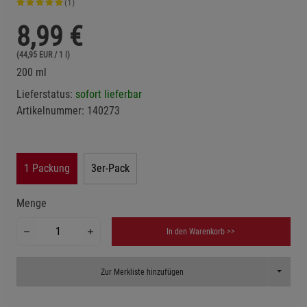
(1)
8,99
€
(44,95 EUR / 1 l)
200 ml
Lieferstatus:
sofort lieferbar
Artikelnummer:
140273
1 Packung
3er-Pack
Menge
In den Warenkorb >>
Toggle D
Zur Merkliste hinzufügen