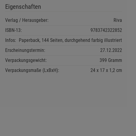
Eigenschaften
Verlag / Herausgeber:
Riva
ISBN-13:
9783742322852
Infos:
Paperback, 144 Seiten, durchgehend farbig illustriert
Erscheinungstermin:
27.12.2022
Verpackungsgewicht:
399 Gramm
Verpackungsmaße (LxBxH):
24
17
1,2
cm