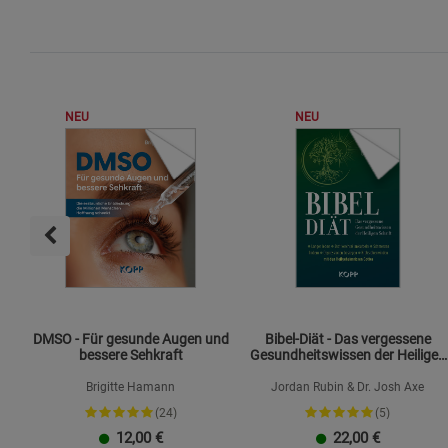
NEU
NEU
DMSO - Für gesunde Augen und
Bibel-Diät - Das vergessene
bessere Sehkraft
Gesundheitswissen der Heiligen
Schrift
Brigitte Hamann
Jordan Rubin & Dr. Josh Axe
(24)
(5)
12,00
€
22,00
€