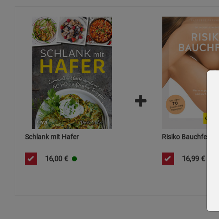
Schlank mit Hafer
Risiko Bauchfett
16,00
€
16,99
€