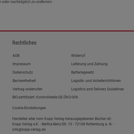
n oder nachträglich zu entfernen.
Rechtliches
Link zum/zur
AGB
Widerruf
Link zum/zur
Impressum
Lieferung und Zahlung
Link zum/zur
Datenschutz
Batteriegesetz
Link zum/zur
Barrierefreiheit
Logistik- und Anlieferrichtlinien
Vertrag widerrufen
Logistics and Delivery Guidelines
BIO-zertifiziert: Kontrollstelle DE-ÖKO-006
Cookie-Einstellungen
Hersteller aller vom Kopp Verlag herausgegebenen Bücher ist:
Kopp Verlag e.K. - Bertha-Benz-Str. 10 - 72108 Rottenburg a. N. -
info@kopp-verlag.de