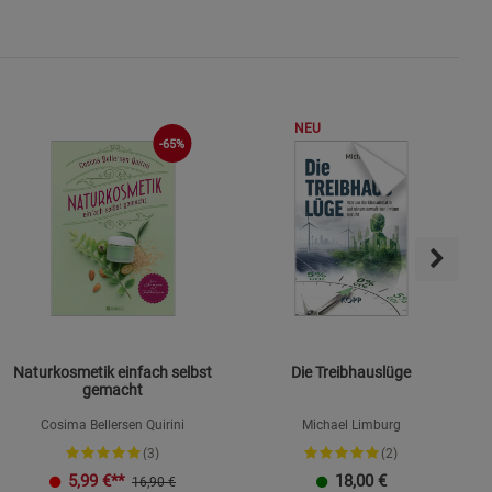
ie Gruppe
NEU
-65%
okies
Naturkosmetik einfach selbst
Die Treibhauslüge
gemacht
Cosima Bellersen Quirini
Michael Limburg
s
(3)
(2)
K
5,99
€**
18,00
€
16,90 €