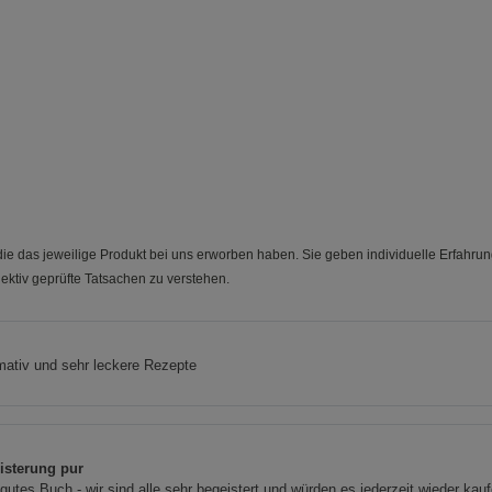
Cookie-Informationen
anzeigen
Marketing Cookies (3)
Marketing Cook
Beschreibung Marketing Cookies
Cookie-Informationen
anzeigen
Datenschutzerklärung
Impressum
"
e das jeweilige Produkt bei uns erworben haben. Sie geben individuelle Erfahru
ektiv geprüfte Tatsachen zu verstehen.
a
mativ und sehr leckere Rezepte
isterung pur
gutes Buch - wir sind alle sehr begeistert und würden es jederzeit wieder kauf