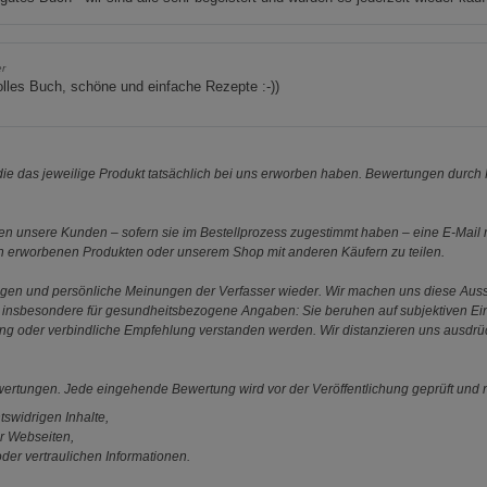
er
olles Buch, schöne und einfache Rezepte :-))
e das jeweilige Produkt tatsächlich bei uns erworben haben. Bewertungen durch P
 unsere Kunden – sofern sie im Bestellprozess zugestimmt haben – eine E-Mail m
en erworbenen Produkten oder unserem Shop mit anderen Käufern zu teilen.
ungen und persönliche Meinungen der Verfasser wieder. Wir machen uns diese Au
s gilt insbesondere für gesundheitsbezogene Angaben: Sie beruhen auf subjektiven 
ung oder verbindliche Empfehlung verstanden werden. Wir distanzieren uns ausdr
ewertungen. Jede eingehende Bewertung wird vor der Veröffentlichung geprüft und n
tswidrigen Inhalte,
r Webseiten,
der vertraulichen Informationen.