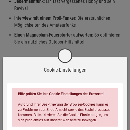
Jedermannfunk:
Ein fast vergessenes Hobby und sein
Revival
Interview mit einem Profi-Funker:
Die erstaunlichen
Möglichkeiten des Amateurfunks
Einen Magnesium-Feuerstarter aufwerten:
So optimieren
Sie ein nützliches Outdoor-Hilfsmittel
Cookie-Einstellungen
Eigenschaften
ISBN-13:
4054239001174
Verpackungsgewicht:
190 Gramm
Bitte prüfen Sie Ihre Cookie Einstellungen des Browsers!
Verpackungsmaße (LxBxH):
29,7
21
0,3
cm
Aufgrund Ihrer Deaktivierung der Browser-Cookies kann es
zu Problemen der Shop-Ansicht sowie des Bestellprozesses
kommen. Bitte aktivieren Sie die Cookie-Einstellungen, um
sich problemlos auf unserer Webseite zu bewegen.