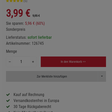
(5)
3,99
€
9,95 €
Sie sparen:
5,96 € (60%)
Sonderpreis
Lieferstatus:
sofort lieferbar
Artikelnummer:
126745
Menge
In den Warenkorb >>
Toggle D
Zur Merkliste hinzufügen
Kauf auf Rechnung
Versandkostenfrei in Europa
30 Tage Rückgaberecht