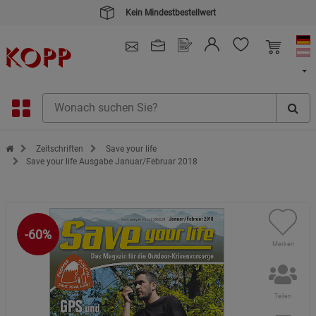
Kein Mindestbestellwert
4.91
/ 5.0 - SEHR GUT
(148.391)
Zur Startseite des Kopp Verlag Online-Shop
Zeitschriften
Save your life
Save your life Ausgabe Januar/Februar 2018
-60%
Merken
Teilen