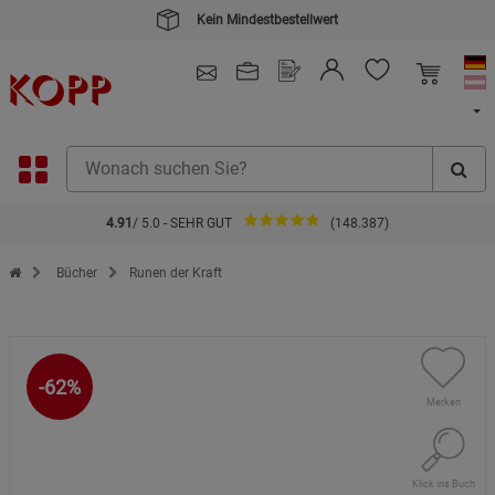
Kein Mindestbestellwert
4.91
/ 5.0 - SEHR GUT
(148.387)
Zur Startseite des Kopp Verlag Online-Shop
Bücher
Runen der Kraft
-62%
Merken
Klick ins Buch