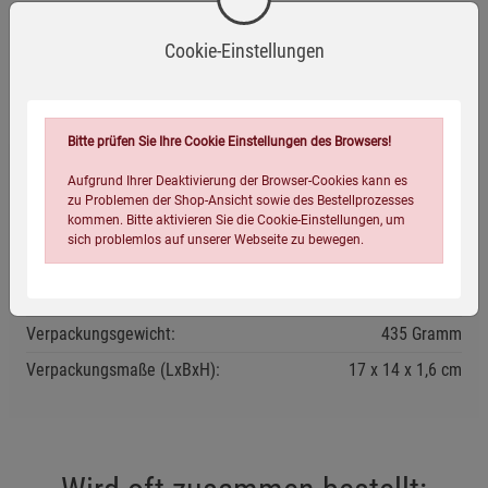
gesundes und glückliches Leben zu führen.
Cookie-Einstellungen
Bitte prüfen Sie Ihre Cookie Einstellungen des Browsers!
Eigenschaften
Aufgrund Ihrer Deaktivierung der Browser-Cookies kann es
zu Problemen der Shop-Ansicht sowie des Bestellprozesses
kommen. Bitte aktivieren Sie die Cookie-Einstellungen, um
Verlag / Herausgeber:
Kopp Verlag
sich problemlos auf unserer Webseite zu bewegen.
ISBN-13:
9783864456282
Infos:
Paperback, 304 Seiten, durchgehend farbig illustriert
Verpackungsgewicht:
435 Gramm
Verpackungsmaße (LxBxH):
17
14
1,6
cm
Einstellungen speichern für die Gruppe
Einstellungen speichern für die Gruppe