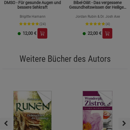
DMSO - Für gesunde Augen und
Bibel-Diät - Das vergessene
bessere Sehkraft
Gesundheitswissen der Heiligen
Schrift
Brigitte Hamann
Jordan Rubin & Dr. Josh Axe
(24)
(4)
12,00
€
22,00
€
Weitere Bücher des Autors