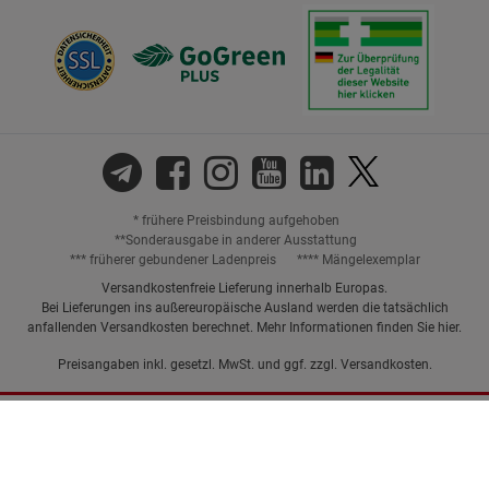
* frühere Preisbindung aufgehoben
**Sonderausgabe in anderer Ausstattung
*** früherer gebundener Ladenpreis
**** Mängelexemplar
Versandkostenfreie Lieferung innerhalb Europas.
Bei Lieferungen ins außereuropäische Ausland werden die tatsächlich
anfallenden Versandkosten berechnet. Mehr Informationen finden Sie
hier
.
Preisangaben inkl. gesetzl. MwSt. und ggf. zzgl.
Versandkosten.