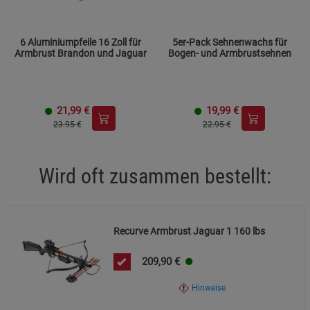
Spannhilfe.
Verpackung umweltgerecht entsorgen. Beachten Sie die
6 Aluminiumpfeile 16 Zoll für
5er-Pack Sehnenwachs für
Armbrust Brandon und Jaguar
Bogen- und Armbrustsehnen
lokalen Vorschriften zur Entsorgung von Kunststoff und
Metall.
21,99
€
19,99
€
23.95 €
22.95 €
Wird oft zusammen bestellt:
Recurve Armbrust Jaguar 1 160 lbs
209,90
€
Hinweise