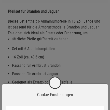
Pfeilset für Brandon und Jaguar
Dieses Set enthält 6 Aluminiumpfeile in 16 Zoll Länge und
ist passend für die Armbrustmodelle Brandon und Jaguar.
Es eignet sich ideal als Ersatz oder Ergänzung, um
zusätzliche Pfeile griffbereit zu haben.
Set mit 6 Aluminiumpfeilen
16 Zoll (ca. 40,6 cm)
Passend für Armbrust Brandon
Passend für Armbrust Jaguar
Geeignet als Ersatz- oder Zusatzpfeile
Cookie-Einstellungen
Warnhinweise / Sicherheitsinformationen