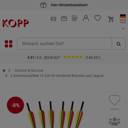
Kein Mindestbestellwert
4.91
/ 5.0 - SEHR GUT
(148.391)
Zur Startseite des Kopp Verlag Online-Shop
Outdoor & Survival
6 Aluminiumpfeile 16 Zoll für Armbrust Brandon und Jaguar
-8%
Merken