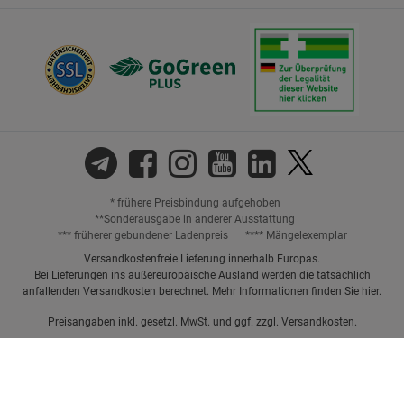
* frühere Preisbindung aufgehoben
**Sonderausgabe in anderer Ausstattung
*** früherer gebundener Ladenpreis
**** Mängelexemplar
Versandkostenfreie Lieferung innerhalb Europas.
Bei Lieferungen ins außereuropäische Ausland werden die tatsächlich
anfallenden Versandkosten berechnet. Mehr Informationen finden Sie
hier
.
Preisangaben inkl. gesetzl. MwSt. und ggf. zzgl.
Versandkosten.