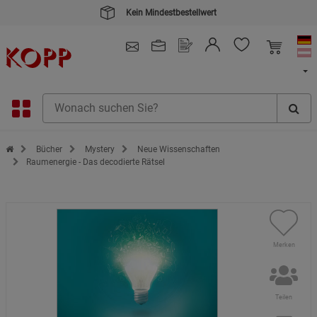
Kein Mindestbestellwert
4.91
/ 5.0 - SEHR GUT
(148.387)
Zur Startseite des Kopp Verlag Online-Shop
Bücher
Mystery
Neue Wissenschaften
Raumenergie - Das decodierte Rätsel
Merken
Teilen