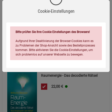
ISBN-13:
9783898455176
Cookie-Einstellungen
Infos:
Gebunden, 224 Seiten, durchgehend farbig illustriert
Verpackungsgewicht:
435 Gramm
Verpackungsmaße (LxBxH):
21,6
14,2
1,9
cm
Bitte prüfen Sie Ihre Cookie Einstellungen des Browsers!
Aufgrund Ihrer Deaktivierung der Browser-Cookies kann es
zu Problemen der Shop-Ansicht sowie des Bestellprozesses
kommen. Bitte aktivieren Sie die Cookie-Einstellungen, um
Wird oft zusammen bestellt:
sich problemlos auf unserer Webseite zu bewegen.
Raumenergie - Das decodierte Rätsel
22,00
€
Einstellungen speichern für die Gruppe
Einstellungen speichern für die Gruppe