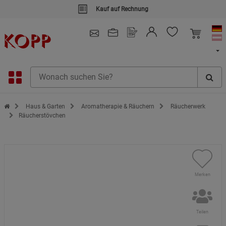
Kauf auf Rechnung
4.91
/ 5.0 - SEHR GUT
(148.391)
Zur Startseite des Kopp Verlag Online-Shop
Haus & Garten
Aromatherapie & Räuchern
Räucherwerk
Räucherstövchen
Merken
Teilen