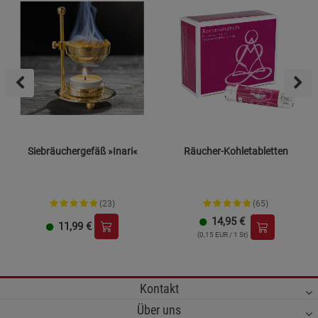
Siebräuchergefäß »Inari«
Räucher-Kohletabletten
(23)
(65)
14,95
€
11,99
€
(0,15 EUR / 1 St)
Kontakt
Über uns