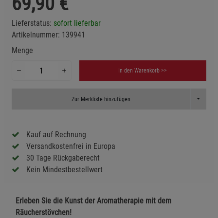
69,90
€
Lieferstatus:
sofort lieferbar
Artikelnummer:
139941
Menge
In den Warenkorb >>
Toggle D
Zur Merkliste hinzufügen
Kauf auf Rechnung
Versandkostenfrei in Europa
30 Tage Rückgaberecht
Kein Mindestbestellwert
Erleben Sie die Kunst der Aromatherapie mit dem
Räucherstövchen!