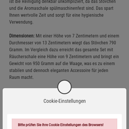
ist die Reinigung denkbar unkompliziert, da das Stövchen
und die Aromaschale spülmaschinenfest sind. Das spart
Ihnen wertvolle Zeit und sorgt für eine hygienische
Verwendung.
Dimensionen:
Mit einer Höhe von 7 Zentimetern und einem
Durchmesser von 13 Zentimetern wiegt das Stövchen 790
Gramm. Im Vergleich dazu erreicht das gesamte Set mit
Räucherschale eine Höhe von 9 Zentimetern und bringt ein
Gewicht von 950 Gramm auf die Waage, was es zu einem
stabilen und dennoch eleganten Accessoire für jeden
Raum macht.
Cookie-Einstellungen
Warnhinweise / Sicherheitsinformationen
Warnhinweise:
Bitte prüfen Sie Ihre Cookie Einstellungen des Browsers!