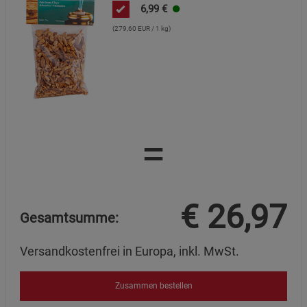
6,99
€
Cookie-Informationen
anzeigen
(279,60 EUR / 1 kg)
Statistik Cookies (2)
Statistik Cookies
Beschreibung Statistik Cookies
Cookie-Informationen
anzeigen
=
Marketing Cookies (3)
Marketing Cookies
Beschreibung Marketing Cookies
Cookie-Informationen
anzeigen
€
26,97
Gesamtsumme:
Datenschutzerklärung
Impressum
Versandkostenfrei in Europa, inkl. MwSt.
Zusammen bestellen