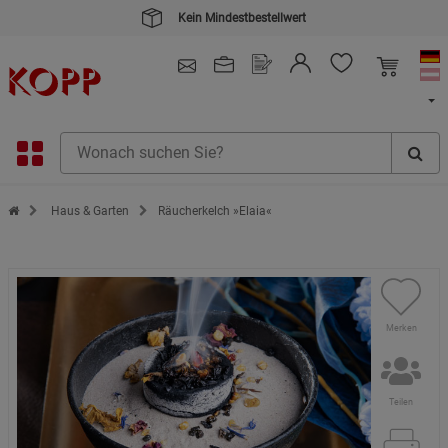
Kein Mindestbestellwert
4.91
/ 5.0 - SEHR GUT
(148.391)
Zur Startseite des Kopp Verlag Online-Shop
Haus & Garten
Räucherkelch »Elaia«
Merken
Teilen