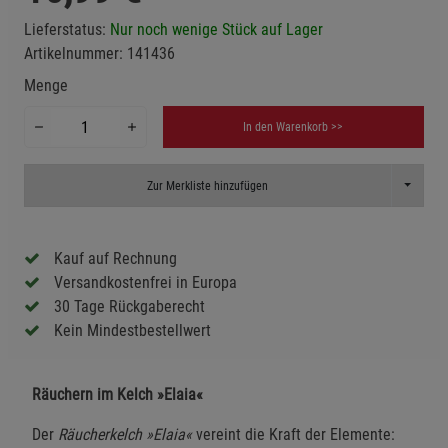
Lieferstatus:
Nur noch wenige Stück auf Lager
Artikelnummer:
141436
Menge
In den Warenkorb >>
Toggle D
Zur Merkliste hinzufügen
Kauf auf Rechnung
Versandkostenfrei in Europa
30 Tage Rückgaberecht
Kein Mindestbestellwert
Räuchern im Kelch »Elaia«
Der
Räucherkelch »Elaia«
vereint die Kraft der Elemente: