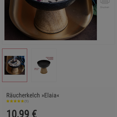
Drucken
Räucherkelch »Elaia«
(1)
10,99
€