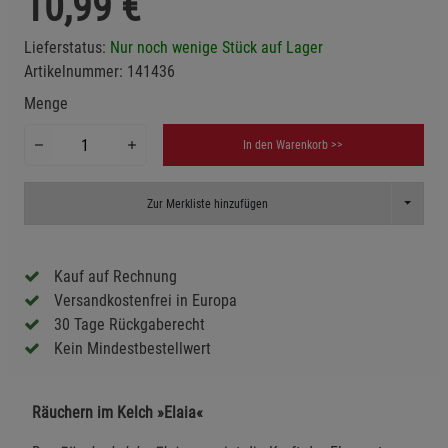
10,99
€
Lieferstatus:
Nur noch wenige Stück auf Lager
Artikelnummer:
141436
Menge
In den Warenkorb >>
Toggle D
Zur Merkliste hinzufügen
Kauf auf Rechnung
Versandkostenfrei in Europa
30 Tage Rückgaberecht
Kein Mindestbestellwert
Räuchern im Kelch »Elaia«