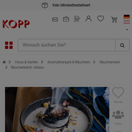
Kein Mindestbestellwert
4.91
/ 5.0 - SEHR GUT
(148.387)
Zur Startseite des Kopp Verlag Online-Shop
Haus & Garten
Aromatherapie & Räuchern
Räucherwerk
Räucherkelch »Elaia«
Merken
Teilen