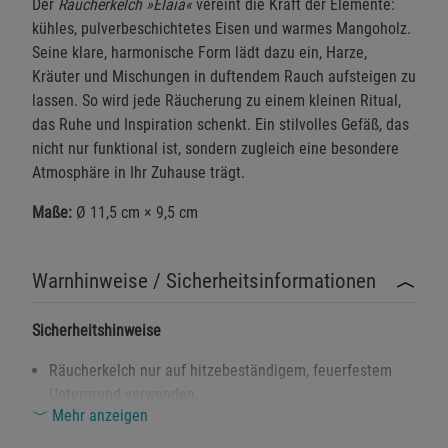
Der
Räucherkelch »Elaia«
vereint die Kraft der Elemente:
kühles, pulverbeschichtetes Eisen und warmes Mangoholz.
Seine klare, harmonische Form lädt dazu ein, Harze,
Kräuter und Mischungen in duftendem Rauch aufsteigen zu
lassen. So wird jede Räucherung zu einem kleinen Ritual,
das Ruhe und Inspiration schenkt. Ein stilvolles Gefäß, das
nicht nur funktional ist, sondern zugleich eine besondere
Atmosphäre in Ihr Zuhause trägt.
Maße:
Ø 11,5 cm × 9,5 cm
Warnhinweise / Sicherheitsinformationen
Sicherheitshinweise
Räucherkelch nur auf hitzebeständigem, feuerfestem
Untergrund verwenden.
Mehr anzeigen
Für gute Belüftung sorgen – Rauchentwicklung kann