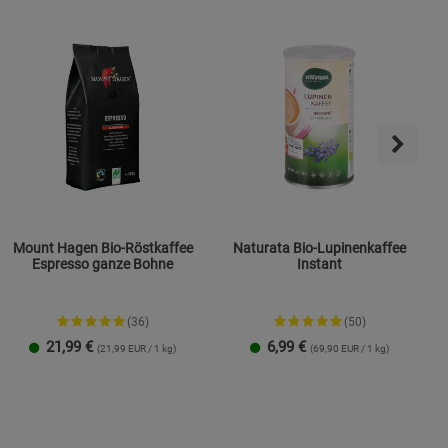
ies
Mount Hagen Bio-Röstkaffee
Naturata Bio-Lupinenkaffee
Espresso ganze Bohne
Instant
(36)
(50)
21,99
€
6,99
€
(21,99 EUR / 1 kg)
(69,90 EUR / 1 kg)
1 Packung
3er-Pack