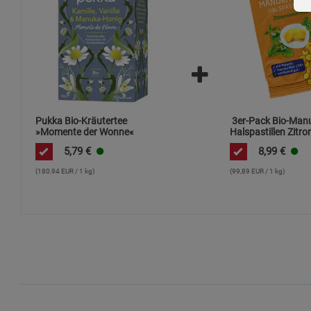
Pukka Bio-Kräutertee
3er-Pack Bio-Man
»Momente der Wonne«
Halspastillen Zitr
5,79
€
8,99
€
(180,94 EUR / 1 kg)
(99,89 EUR / 1 kg)