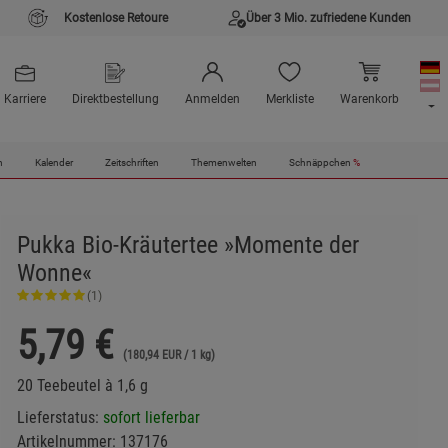
Kostenlose Retoure
Über 3 Mio. zufriedene Kunden
Karriere
Direktbestellung
Anmelden
Merkliste
Warenkorb
n
Kalender
Zeitschriften
Themenwelten
Schnäppchen
%
Pukka Bio-Kräutertee »Momente der
Wonne«
(1)
5,79
€
(180,94 EUR / 1 kg)
20 Teebeutel à 1,6 g
Lieferstatus:
sofort lieferbar
Artikelnummer:
137176