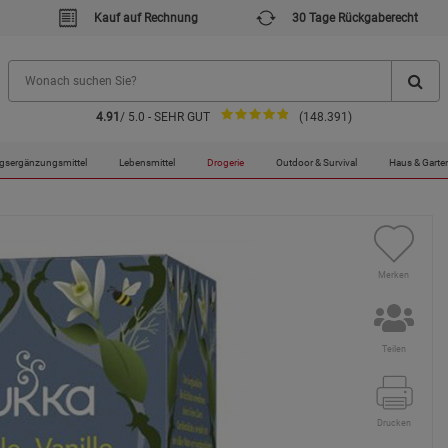
Kauf auf Rechnung
30 Tage Rückgaberecht
4.91
/ 5.0 - SEHR GUT
(148.391)
 Wonne«
gsergänzungsmittel
Lebensmittel
Drogerie
Outdoor & Survival
Haus & Garte
Merken
Teilen
Drucken