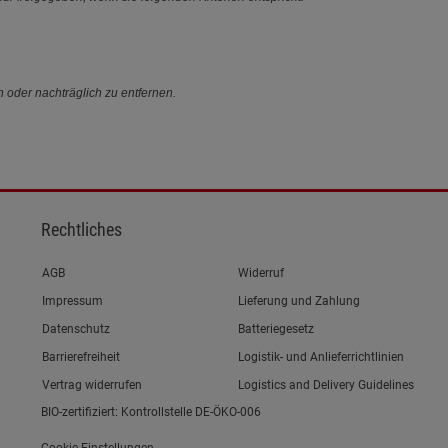
n oder nachträglich zu entfernen.
Rechtliches
Link zum/zur
AGB
Widerruf
Link zum/zur
Impressum
Lieferung und Zahlung
Link zum/zur
Datenschutz
Batteriegesetz
Link zum/zur
Barrierefreiheit
Logistik- und Anlieferrichtlinien
Vertrag widerrufen
Logistics and Delivery Guidelines
BIO-zertifiziert: Kontrollstelle DE-ÖKO-006
Cookie-Einstellungen