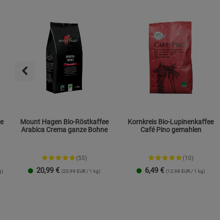
re
Mount Hagen Bio-Röstkaffee
Kornkreis Bio-Lupinenkaffee
Arabica Crema ganze Bohne
Café Pino gemahlen
(55)
(10)
20,99
€
6,49
€
g)
(20,99 EUR / 1 kg)
(12,98 EUR / 1 kg)
1 Packung
3er-Pack