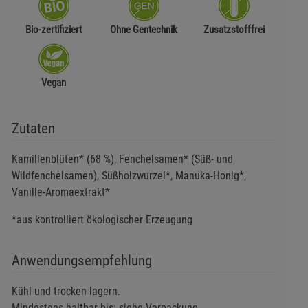
Bio-zertifiziert
Ohne Gentechnik
Zusatzstofffrei
Vegan
Zutaten
Kamillenblüten* (68 %), Fenchelsamen* (Süß- und
Wildfenchelsamen), Süßholzwurzel*, Manuka-Honig*,
Vanille-Aromaextrakt*
*aus kontrolliert ökologischer Erzeugung
Anwendungsempfehlung
Kühl und trocken lagern.
Mindestens haltbar bis: siehe Verpackung.