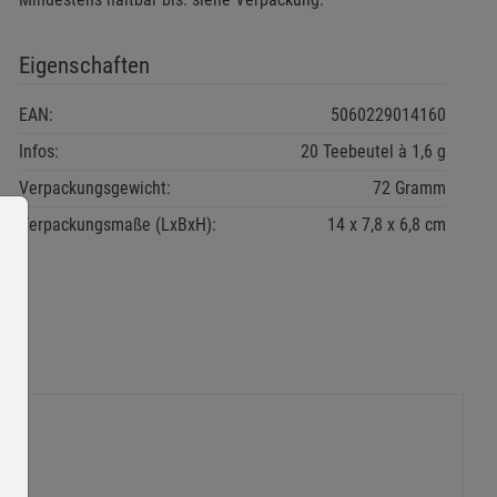
Eigenschaften
EAN:
5060229014160
Infos:
20 Teebeutel à 1,6 g
Verpackungsgewicht:
72 Gramm
Verpackungsmaße (LxBxH):
14
7,8
6,8
cm