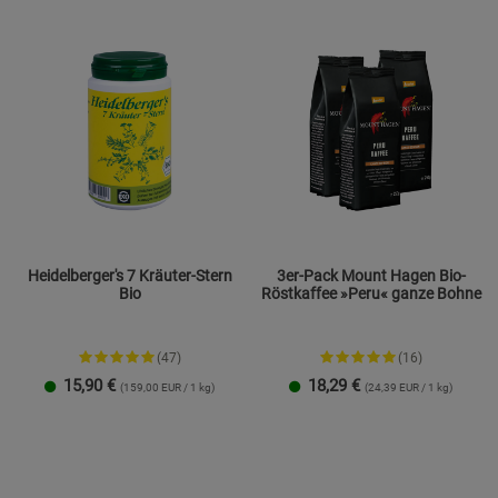
Beschreibung Statistik Cookies
Cookie-Informationen
anzeigen
Marketing Cookies (3)
Marketing Cook
Beschreibung Marketing Cookies
Cookie-Informationen
anzeigen
Datenschutzerklärung
Impressum
Heidelberger's 7 Kräuter-Stern
3er-Pack Mount Hagen Bio-
Bio
Röstkaffee »Peru« ganze Bohne
(47)
(16)
15,90
€
18,29
€
(159,00 EUR / 1 kg)
(24,39 EUR / 1 kg)
100 g
250 g