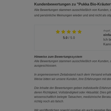
Kundenbewertungen zu "Pukka Bio-Kräute
Alle Bewertungen stammen ausschließlich von Kunden, di
und persönliche Meinungen wieder und sind nicht als obj
AnjaK
einfa
5.0
/ 5.0
Ich b
Kamil
Hinweise zum Bewertungssystem
Alle Bewertungen stammen ausschließlich von Kunden, di
ausgeschlossen.
In angemessenem Zeitabstand nach dem Versand erhalten
Weise bitten wir unsere Kunden, ihre Erfahrungen mit d
Die Inhalte der Bewertungen geben individuelle Erfahr
deren Richtigkeit, Vollständigkeit oder Aktualität. Die
wissenschaftlich belegte Tatsachen, medizinische Berat
richtig noch als falsch.
Wir veröffentlichen sowohl positive als auch negative B