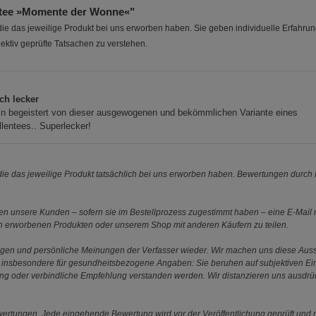
rtee »Momente der Wonne«"
e das jeweilige Produkt bei uns erworben haben. Sie geben individuelle Erfahru
ektiv geprüfte Tatsachen zu verstehen.
.
ch lecker
in begeistert von dieser ausgewogenen und bekömmlichen Variante eines
lentees.. Superlecker!
e das jeweilige Produkt tatsächlich bei uns erworben haben. Bewertungen durch P
 unsere Kunden – sofern sie im Bestellprozess zugestimmt haben – eine E-Mail m
en erworbenen Produkten oder unserem Shop mit anderen Käufern zu teilen.
ungen und persönliche Meinungen der Verfasser wieder. Wir machen uns diese Au
s gilt insbesondere für gesundheitsbezogene Angaben: Sie beruhen auf subjektiven 
ung oder verbindliche Empfehlung verstanden werden. Wir distanzieren uns ausdr
ewertungen. Jede eingehende Bewertung wird vor der Veröffentlichung geprüft und n