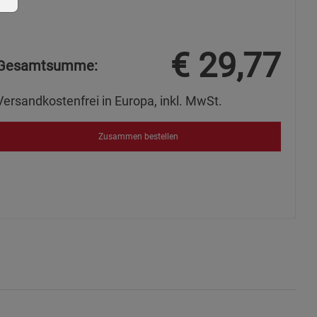
€
29,77
Gesamtsumme:
ie Gruppe
Versandkostenfrei in Europa, inkl. MwSt.
Zusammen bestellen
okies
s