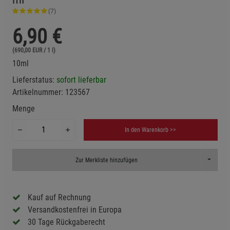
(7)
6,90
€
(690,00 EUR / 1 l)
10ml
Lieferstatus:
sofort lieferbar
Artikelnummer:
123567
Menge
In den Warenkorb >>
Toggle D
Zur Merkliste hinzufügen
Kauf auf Rechnung
Versandkostenfrei in Europa
30 Tage Rückgaberecht