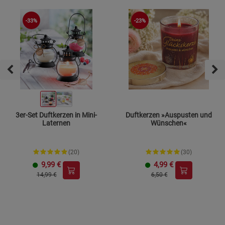
-33%
-23%
3er-Set Duftkerzen in Mini-
Duftkerzen »Auspusten und
Laternen
Wünschen«
(20)
(30)
9,99
€
4,99
€
14,99 €
6,50 €