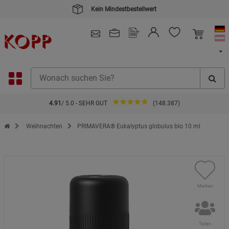
Kein Mindestbestellwert
4.91
/ 5.0 - SEHR GUT
(148.387)
Zur Startseite des Kopp Verlag Online-Shop
Weihnachten
PRIMAVERA® Eukalyptus globulus bio 10 ml
Merken
Teilen