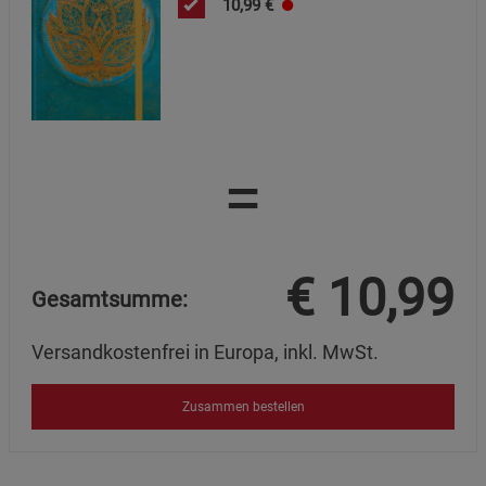
10,99
€
Cookie-Informationen
anzeigen
Marketing Cookies (3)
Marketing Cookies
Beschreibung Marketing Cookies
Cookie-Informationen
anzeigen
=
Datenschutzerklärung
Impressum
€
10,99
Gesamtsumme:
Versandkostenfrei in Europa, inkl. MwSt.
Zusammen bestellen