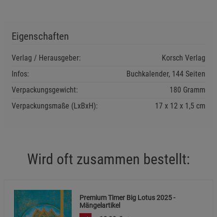
Einstellungen speichern für die Gruppe
Einstellungen speichern für die Gruppe
Eigenschaften
Einstellungen speichern für die Gruppe
Zurück
Einwilligung nicht erteilen
Verlag / Herausgeber:
Korsch Verlag
Infos:
Buchkalender, 144 Seiten
Notwendige Cookies (5)
Verpackungsgewicht:
180 Gramm
Beschreibung Notwendige Cookies
Verpackungsmaße (LxBxH):
17
12
1,5
cm
Cookie-Informationen
anzeigen
Funktionale Cookies (1)
Funktionale Cooki
Beschreibung Funktionale Cookies
Wird oft zusammen bestellt:
Cookie-Informationen
anzeigen
Statistik Cookies (2)
Statistik Cookies
Premium Timer Big Lotus 2025 -
Mängelartikel
Beschreibung Statistik Cookies