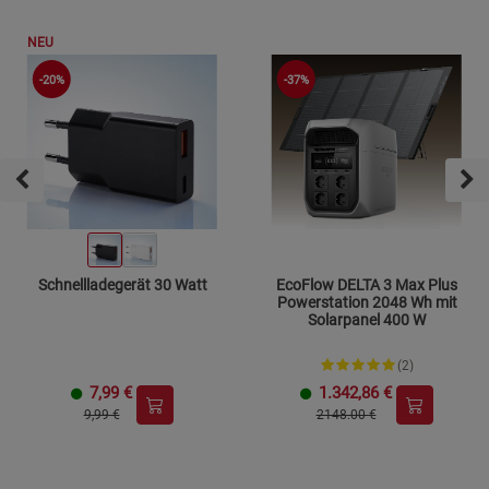
NEU
-20%
-37%
Schnellladegerät 30 Watt
EcoFlow DELTA 3 Max Plus
Powerstation 2048 Wh mit
Solarpanel 400 W
(2)
7,99
€
1.342,86
€
9,99 €
2148.00 €