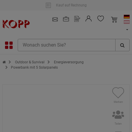
Kauf auf Rechnung
4.91
/ 5.0 - SEHR GUT
(148.391)
Zur Startseite des Kopp Verlag Online-Shop
Outdoor & Survival
Energieversorgung
Powerbank mit 5 Solarpanels
Merken
Teilen