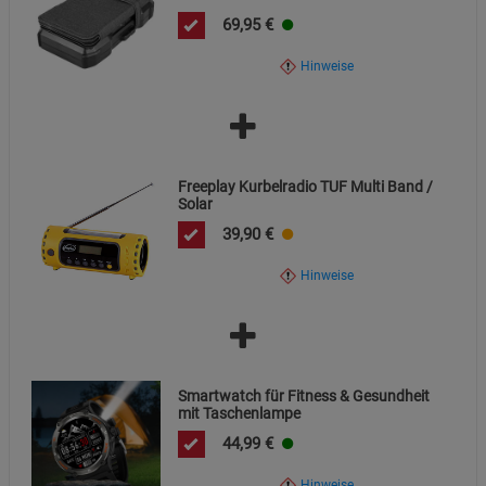
69,95
€
Cookie-Informationen
anzeigen
Hinweise
Datenschutzerklärung
Impressum
Freeplay Kurbelradio TUF Multi Band /
Solar
39,90
€
Hinweise
Smartwatch für Fitness & Gesundheit
mit Taschenlampe
44,99
€
Hinweise