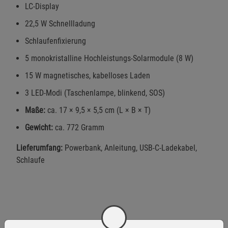
LC-Display
22,5 W Schnellladung
Schlaufenfixierung
5 monokristalline Hochleistungs-Solarmodule (8 W)
15 W magnetisches, kabelloses Laden
3 LED-Modi (Taschenlampe, blinkend, SOS)
Maße:
ca. 17 × 9,5 × 5,5 cm (L × B × T)
Gewicht:
ca. 772 Gramm
Lieferumfang:
Powerbank, Anleitung, USB-C-Ladekabel,
Schlaufe