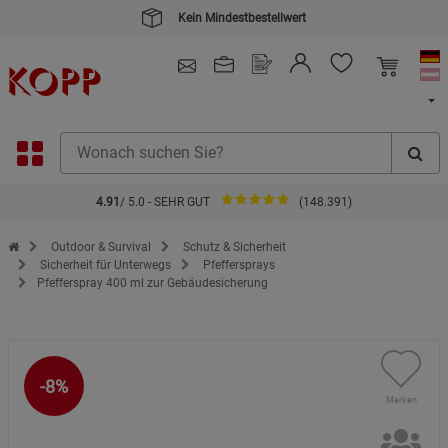
Kein Mindestbestellwert
4.91
/ 5.0 - SEHR GUT
(148.391)
Zur Startseite des Kopp Verlag Online-Shop
Outdoor & Survival
Schutz & Sicherheit
Sicherheit für Unterwegs
Pfeffersprays
Pfefferspray 400 ml zur Gebäudesicherung
-8%
Merken