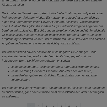
Erfahrungen mit den erworbenen Produkten oder unserem Shop mit anderen
Käufern zu teilen.
Die Inhalte der Bewertungen geben individuelle Erfahrungen und persönliche
Meinungen der Verfasser wieder. Wir machen uns diese Aussagen nicht zu
eigen und übernehmen keine Gewähr für deren Richtigkeit, Vollständigkeit
oder Aktualität. Dies gilt insbesondere für gesundheitsbezogene Angaben: Sie
beruhen auf subjektiven Einschätzungen einzelner Kunden und dürfen nicht als
wissenschaftlich belegte Tatsachen, medizinische Beratung oder verbindliche
Empfehlung verstanden werden. Wir distanzieren uns ausdrücklich von solchen
Angaben und bewerten sie weder als richtig noch als falsch.
Wir veröffentlichen sowohl positive als auch negative Bewertungen. Jede
eingehende Bewertung wird vor der Veröffentlichung geprüft und nur
freigegeben, wenn sie folgenden Kriterien entspricht:
keine beleidigenden, diskriminierenden oder rechtswidrigen Inhalte,
keine Werbung für andere Produkte, Anbieter oder Webseiten,
keine Preisangaben, persönlichen Kontaktdaten oder vertraulichen
Informationen.
Wir behalten uns vor, Bewertungen, die gegen diese Richtlinien oder geltendes
Recht verstoßen, ganz oder teilweise nicht zu veröffentlichen oder nachträglich
zu entfernen.
1
2
3
4
5
6
>