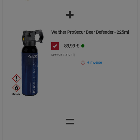
Statistik Cookies (2)
Statistik Cookies
Beschreibung Statistik Cookies
Cookie-Informationen
anzeigen
Walther ProSecur Bear Defender - 225ml
Marketing Cookies (3)
Marketing Cookies
89,99
€
Beschreibung Marketing Cookies
(399,96 EUR / 1 l)
Cookie-Informationen
anzeigen
Hinweise
Datenschutzerklärung
Impressum
=