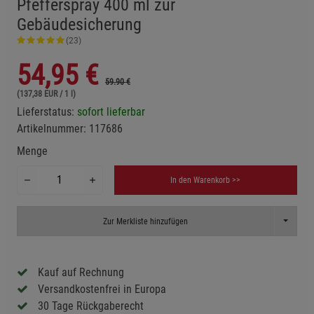
Pfefferspray 400 ml zur
Gebäudesicherung
(23)
54,95
€
59.90 €
(137,38 EUR / 1 l)
Lieferstatus:
sofort lieferbar
Artikelnummer:
117686
Menge
In den Warenkorb >>
Toggle D
Zur Merkliste hinzufügen
Kauf auf Rechnung
Versandkostenfrei in Europa
30 Tage Rückgaberecht