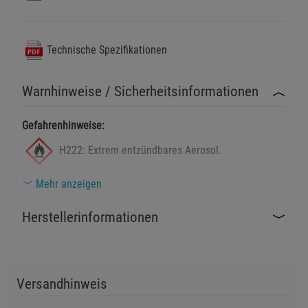
Technische Spezifikationen
Warnhinweise / Sicherheitsinformationen
Gefahrenhinweise:
H222: Extrem entzündbares Aerosol.
Mehr anzeigen
H229: Behälter steht unter Druck: kann bei
Erwärmung bersten.
Herstellerinformationen
H319: Verursacht schwere Augenreizung.
Sicherheitshinweise:
Versandhinweis
P210: Von Hitze, heissen Oberflächen, Funken, offenen