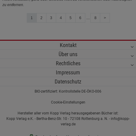
zu entfernen.
1
2
3
4
5
6
....
8
>
Kontakt
Über uns
Rechtliches
Impressum
Datenschutz
BIO-zertifiziert: Kontrollstelle DE-ÖKO-006
Cookie-Einstellungen
Hersteller aller vom Kopp Verlag herausgegebenen Bücher ist:
Kopp Verlag e.K. - Bertha-Benz-Str. 10 - 72108 Rottenburg a. N. - info@kopp-
verlag.de