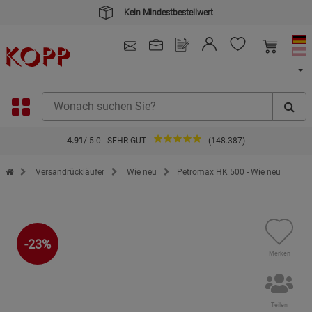
Kein Mindestbestellwert
4.91
/ 5.0 - SEHR GUT
(148.387)
Zur Startseite des Kopp Verlag Online-Shop
Versandrückläufer
Wie neu
Petromax HK 500 - Wie neu
-23%
Merken
Teilen