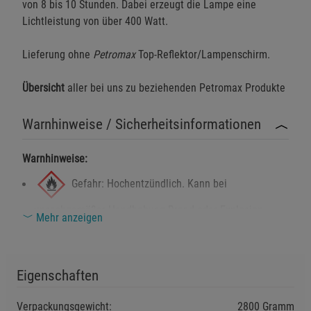
von 8 bis 10 Stunden. Dabei erzeugt die Lampe eine
Lichtleistung von über 400 Watt.
Lieferung ohne
Petromax
Top-Reflektor/Lampenschirm.
Einstellungen speichern für die Gruppe
Einstellungen speichern für die Gruppe
Übersicht
aller bei uns zu beziehenden
Petromax Produkte
Einstellungen speichern für die Gruppe
Zurück
Einwilligung nicht erteilen
Warnhinweise / Sicherheitsinformationen
Notwendige Cookies (5)
Warnhinweise:
Beschreibung Notwendige Cookies
Gefahr: Hochentzündlich. Kann bei
Cookie-Informationen
anzeigen
unsachgemäßer Handhabung Brand oder Explosion
Mehr anzeigen
verursachen.
Funktionale Cookies (1)
Funktionale Cooki
Beschreibung Funktionale Cookies
Achtung: Kann Hautreizungen und
Cookie-Informationen
anzeigen
Eigenschaften
Augenreizungen verursachen.
Verpackungsgewicht:
2800 Gramm