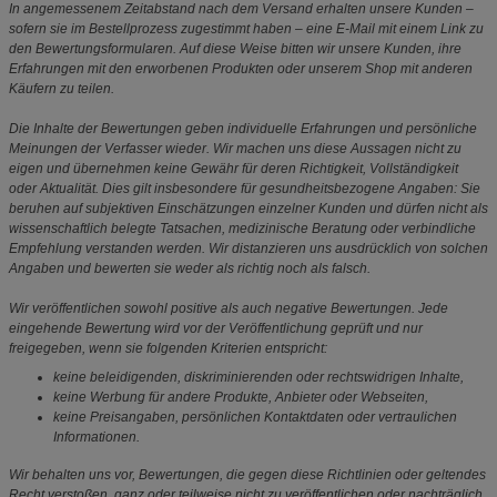
In angemessenem Zeitabstand nach dem Versand erhalten unsere Kunden –
sofern sie im Bestellprozess zugestimmt haben – eine E-Mail mit einem Link zu
den Bewertungsformularen. Auf diese Weise bitten wir unsere Kunden, ihre
Erfahrungen mit den erworbenen Produkten oder unserem Shop mit anderen
Käufern zu teilen.
Die Inhalte der Bewertungen geben individuelle Erfahrungen und persönliche
Meinungen der Verfasser wieder. Wir machen uns diese Aussagen nicht zu
eigen und übernehmen keine Gewähr für deren Richtigkeit, Vollständigkeit
oder Aktualität. Dies gilt insbesondere für gesundheitsbezogene Angaben: Sie
beruhen auf subjektiven Einschätzungen einzelner Kunden und dürfen nicht als
wissenschaftlich belegte Tatsachen, medizinische Beratung oder verbindliche
Empfehlung verstanden werden. Wir distanzieren uns ausdrücklich von solchen
Angaben und bewerten sie weder als richtig noch als falsch.
Wir veröffentlichen sowohl positive als auch negative Bewertungen. Jede
eingehende Bewertung wird vor der Veröffentlichung geprüft und nur
freigegeben, wenn sie folgenden Kriterien entspricht:
keine beleidigenden, diskriminierenden oder rechtswidrigen Inhalte,
keine Werbung für andere Produkte, Anbieter oder Webseiten,
keine Preisangaben, persönlichen Kontaktdaten oder vertraulichen
Informationen.
Wir behalten uns vor, Bewertungen, die gegen diese Richtlinien oder geltendes
Recht verstoßen, ganz oder teilweise nicht zu veröffentlichen oder nachträglich