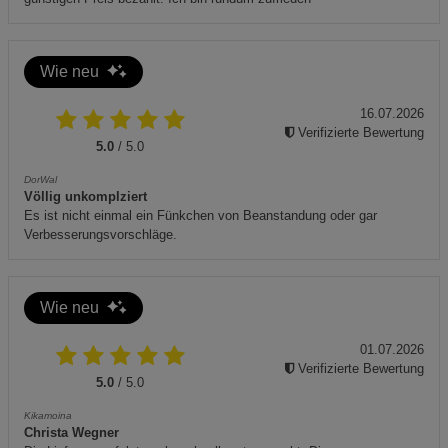
Entsorgung:
Für Kinder unzugänglich aufbewahren.
Wie neu
Produkt ist nicht für den Innenraumgebrauch geeignet,
16.07.2026
da es Abgase freisetzt.
Verifizierte Bewertung
5.0
/ 5.0
DorWal
Völlig unkomplziert
Es ist nicht einmal ein Fünkchen von Beanstandung oder gar
Verbesserungsvorschläge.
Wie neu
01.07.2026
Verifizierte Bewertung
5.0
/ 5.0
Kikamoina
Christa Wegner