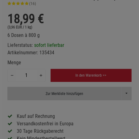
(16)
18,99
€
(3,96 EUR / 1 kg)
6 Dosen à 800 g
Lieferstatus:
sofort lieferbar
Artikelnummer:
135434
Menge
In den Warenkorb >>
Toggle D
Zur Merkliste hinzufügen
Kauf auf Rechnung
Versandkostenfrei in Europa
30 Tage Rückgaberecht
Kein Mindestbestellwert