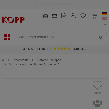
Kauf auf Rechnung
4.91
/ 5.0 - SEHR GUT
(148.387)
Zur Startseite des Kopp Verlag Online-Shop
Lebensmittel
Eintöpfe & Suppen
Omi´s klassischer Hühner-Suppentopf
Merken