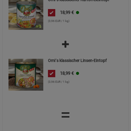
Datenschutzerklärung
Impressum
18,99
€
(3,96 EUR / 1 kg)
Omi´s klassischer Linsen-Eintopf
18,99
€
(3,96 EUR / 1 kg)
=