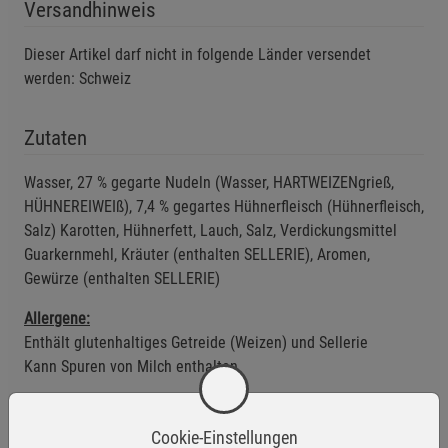
Versandhinweis
Dieser Artikel darf nicht in folgende Länder versendet
werden: Schweiz
Zutaten
Wasser, 27 % gegarte Nudeln (Wasser, HARTWEIZENgrieß,
HÜHNEREIWEIß), 7,4 % gegartes Hühnerfleisch (Hühnerfleisch,
Salz) Karotten, Hühnerfett, Lauch, Salz, Verdickungsmittel
Guarkernmehl, Kräuter (enthalten SELLERIE), Aromen,
Gewürze (enthalten SELLERIE)
Allergene:
Enthält glutenhaltiges Getreide (Weizen) und Sellerie
Kann Spuren von Milch enthalten
Anwendungsempfehlung
Cookie-Einstellungen