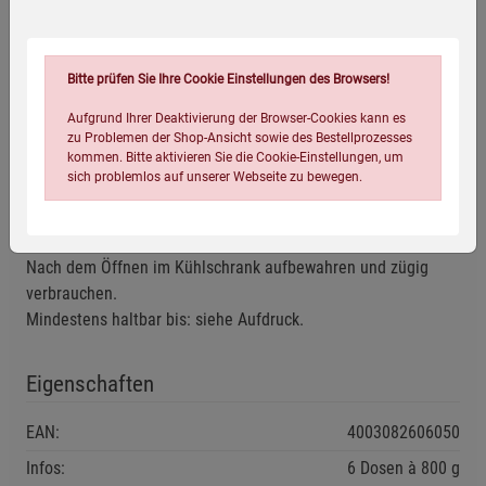
Zubereitung mit der Mikrowelle
Doseninhalt in mikrowellengeeignetes Geschirr füllen, mit
mikrowellengeeignetem Geschirr abdecken und je nach
Bitte prüfen Sie Ihre Cookie Einstellungen des Browsers!
Geräteleistung ca. 7 Minuten (600 Watt) erwärmen.
Aufgrund Ihrer Deaktivierung der Browser-Cookies kann es
zu Problemen der Shop-Ansicht sowie des Bestellprozesses
Zubereitung im Kochtopf
kommen. Bitte aktivieren Sie die Cookie-Einstellungen, um
Doseninhalt langsam in einem Topf bei mittlerer Hitze
sich problemlos auf unserer Webseite zu bewegen.
erwärmen. Ab und zu umrühren. Nicht kochen!
Kühl und trocken lagern.
Nach dem Öffnen im Kühlschrank aufbewahren und zügig
verbrauchen.
Mindestens haltbar bis: siehe Aufdruck.
Einstellungen speichern für die Gruppe
Einstellungen speichern für die Gruppe
Eigenschaften
Einstellungen speichern für die Gruppe
EAN:
4003082606050
Zurück
Einwilligung nicht erteilen
Infos:
6 Dosen à 800 g