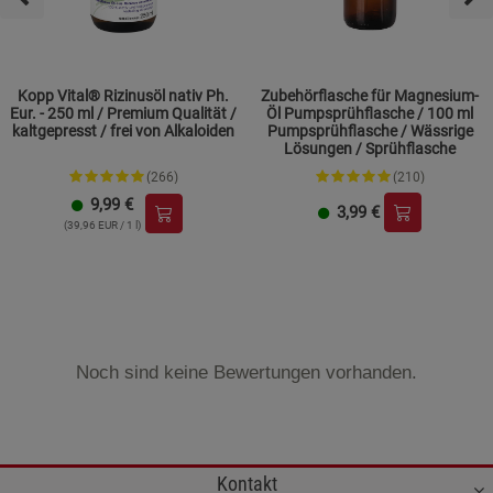
Kopp Vital® Rizinusöl nativ Ph.
Zubehörflasche für Magnesium-
Eur. - 250 ml / Premium Qualität /
Öl Pumpsprühflasche / 100 ml
kaltgepresst / frei von Alkaloiden
Pumpsprühflasche / Wässrige
Lösungen / Sprühflasche
(266)
(210)
9,99
€
3,99
€
(39,96 EUR / 1 l)
Noch sind keine Bewertungen vorhanden.
Kontakt