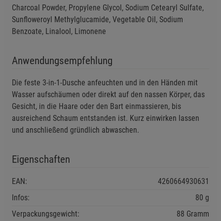
Charcoal Powder, Propylene Glycol, Sodium Cetearyl Sulfate,
Sunfloweroyl Methylglucamide, Vegetable Oil, Sodium
Einstellungen speichern für die Gruppe
Zurück
Einwilligung nicht erteilen
Benzoate, Linalool, Limonene
Notwendige Cookies (5)
Anwendungsempfehlung
Beschreibung Notwendige Cookies
Cookie-Informationen
anzeigen
Die feste 3-in-1-Dusche anfeuchten und in den Händen mit
Wasser aufschäumen oder direkt auf den nassen Körper, das
Gesicht, in die Haare oder den Bart einmassieren, bis
Funktionale Cookies (1)
Funktionale Cooki
ausreichend Schaum entstanden ist. Kurz einwirken lassen
Beschreibung Funktionale Cookies
und anschließend gründlich abwaschen.
Cookie-Informationen
anzeigen
Eigenschaften
Statistik Cookies (2)
Statistik Cookies
EAN:
4260664930631
Beschreibung Statistik Cookies
Infos:
80 g
Cookie-Informationen
anzeigen
Verpackungsgewicht:
88 Gramm