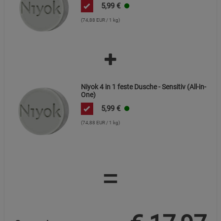
5,99
€
(74,88 EUR / 1 kg)
Niyok 4 in 1 feste Dusche - Sensitiv (All-in-
One)
5,99
€
(74,88 EUR / 1 kg)
=