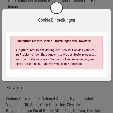
Plastikflaschen in Ihrem Bad dar und verbannt diese für
immer.
Zusammensetzung
Cookie-Einstellungen
Herstellerinformationen
Bitte prüfen Sie Ihre Cookie Einstellungen des Browsers!
Aufgrund Ihrer Deaktivierung der Browser-Cookies kann es
zu Problemen der Shop-Ansicht sowie des Bestellprozesses
kommen. Bitte aktivieren Sie die Cookie-Einstellungen, um
sich problemlos auf unserer Webseite zu bewegen.
Vegan
Zutaten
Sodium Coco-Sulfate, Cetearyl Alcohol, Hydrogenated
Vegetable Oil, Aqua, Coco-Glucoside, Glycerin,
Einstellungen speichern für die Gruppe
Einstellungen speichern für die Gruppe
Butyrospermum Parkii Butter, Citric Acid, Parfum, Lecithin,