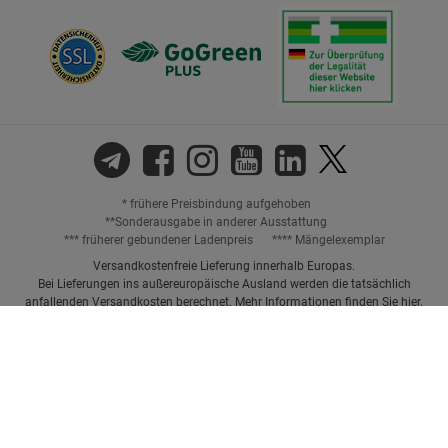
* frühere Preisbindung aufgehoben
**Sonderausgabe in anderer Ausstattung
*** früherer gebundener Ladenpreis
**** Mängelexemplar
Versandkostenfreie Lieferung innerhalb Europas.
Bei Lieferungen ins außereuropäische Ausland werden die tatsächlich
anfallenden Versandkosten berechnet. Mehr Informationen finden Sie
hier
.
Preisangaben inkl. gesetzl. MwSt. und ggf. zzgl.
Versandkosten.