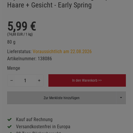
Haare + Gesicht - Early Spring
5,99
€
(74,88 EUR / 1 kg)
80 g
Lieferstatus:
Voraussichtlich am 22.08.2026
Artikelnummer:
138086
Menge
In den Warenkorb >>
Toggle D
Zur Merkliste hinzufügen
Kauf auf Rechnung
Versandkostenfrei in Europa