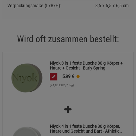
Verpackungsmaße (LxBxH):
3,5
6,5
6,5
cm
Marketing Cookies (3)
Marketing Cookies
Beschreibung Marketing Cookies
Cookie-Informationen
anzeigen
Wird oft zusammen bestellt:
Datenschutzerklärung
Impressum
Niyok 3 in 1 feste Dusche 80 g Körper +
Haare + Gesicht - Early Spring
5,99
€
(74,88 EUR / 1 kg)
Niyok 4 in 1 feste Dusche 80 g Körper,
Haare und Gesicht und Bart - Athletic
Grey