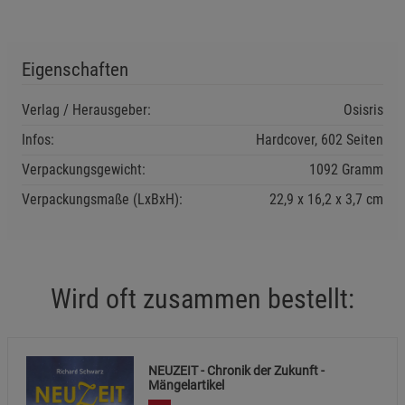
Einstellungen speichern für die Gruppe
Einstellungen speichern für die Gruppe
Eigenschaften
Einstellungen speichern für die Gruppe
Zurück
Einwilligung nicht erteilen
Verlag / Herausgeber:
Osisris
Notwendige Cookies (5)
Infos:
Hardcover, 602 Seiten
Beschreibung Notwendige Cookies
Verpackungsgewicht:
1092 Gramm
Cookie-Informationen
anzeigen
Verpackungsmaße (LxBxH):
22,9
16,2
3,7
cm
Funktionale Cookies (1)
Funktionale Cooki
Beschreibung Funktionale Cookies
Wird oft zusammen bestellt:
Cookie-Informationen
anzeigen
Statistik Cookies (2)
Statistik Cookies
NEUZEIT - Chronik der Zukunft -
Beschreibung Statistik Cookies
Mängelartikel