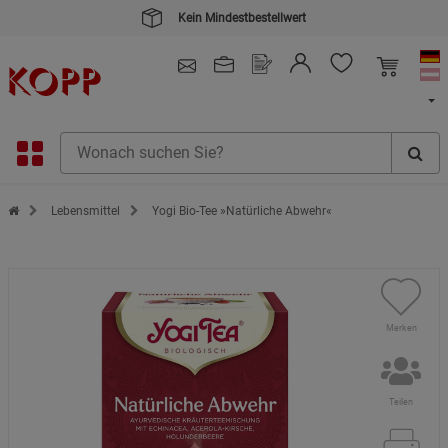
Kein Mindestbestellwert
4.91
/ 5.0 - SEHR GUT
(148.391)
Zur Startseite des Kopp Verlag Online-Shop
Lebensmittel
Yogi Bio-Tee »Natürliche Abwehr«
Merken
Teilen