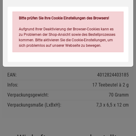
Anwendungsempfehlung
Einen Teebeutel in eine Tasse geben, mit 250 ml kochendem
Bitte prüfen Sie Ihre Cookie Einstellungen des Browsers!
Wasser übergießen und etwa 5 Minuten ziehen lassen.
Aufgrund Ihrer Deaktivierung der Browser-Cookies kann es
zu Problemen der Shop-Ansicht sowie des Bestellprozesses
Kühl und trocken lagern.
kommen. Bitte aktivieren Sie die Cookie-Einstellungen, um
Mindestens haltbar bis: siehe Verpackung.
sich problemlos auf unserer Webseite zu bewegen.
Eigenschaften
EAN:
4012824403185
Infos:
17 Teebeutel à 2 g
Verpackungsgewicht:
70 Gramm
Einstellungen speichern für die Gruppe
Einstellungen speichern für die Gruppe
Verpackungsmaße (LxBxH):
7,3
6,5
12
cm
Einstellungen speichern für die Gruppe
Zurück
Einwilligung nicht erteilen