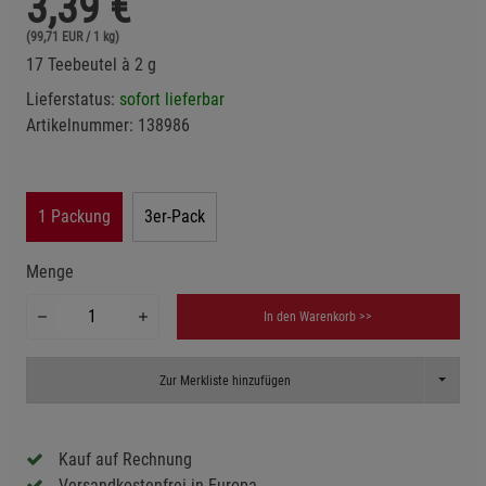
3,39
€
(99,71 EUR / 1 kg)
17 Teebeutel à 2 g
Lieferstatus:
sofort lieferbar
Artikelnummer:
138986
1 Packung
3er-Pack
Menge
In den Warenkorb >>
Toggle D
Zur Merkliste hinzufügen
Kauf auf Rechnung
Versandkostenfrei in Europa