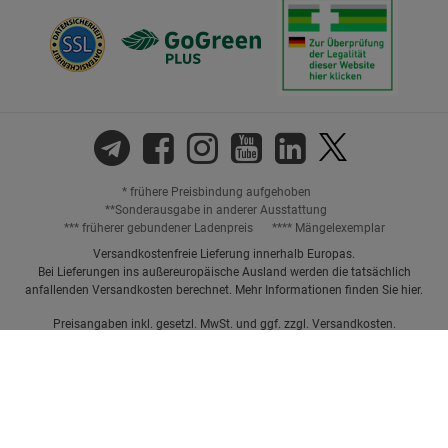
* frühere Preisbindung aufgehoben
**Sonderausgabe in anderer Ausstattung
*** früherer gebundener Ladenpreis
**** Mängelexemplar
Versandkostenfreie Lieferung innerhalb Europas.
Bei Lieferungen ins außereuropäische Ausland werden die tatsächlich
anfallenden Versandkosten berechnet. Mehr Informationen finden Sie
hier
.
Preisangaben inkl. gesetzl. MwSt. und ggf. zzgl.
Versandkosten.