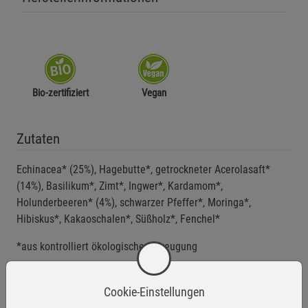
Bio-zertifiziert
Vegan
Zutaten
Echinacea* (25%), Hagebutte*, getrockneter Acerolasaft*
(14%), Basilikum*, Zimt*, Ingwer*, Kardamom*,
Holunderbeeren* (4%), schwarzer Pfeffer*, Moringa*,
Hibiskus*, Kakaoschalen*, Süßholz*, Fenchel*
*aus kontrolliert ökologischer Erzeugung
Cookie-Einstellungen