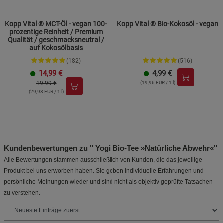
Kopp Vital ® MCT-Öl - vegan 100-
Kopp Vital ® Bio-Kokosöl - vegan
prozentige Reinheit / Premium
Qualität / geschmacksneutral /
auf Kokosölbasis
(182)
(516)
14,99
€
4,99
€
19.99 €
(19,96 EUR / 1 l)
(29,98 EUR / 1 l)
Kundenbewertungen zu " Yogi Bio-Tee »Natürliche Abwehr«"
Alle Bewertungen stammen ausschließlich von Kunden, die das jeweilige
Produkt bei uns erworben haben. Sie geben individuelle Erfahrungen und
persönliche Meinungen wieder und sind nicht als objektiv geprüfte Tatsachen
zu verstehen.