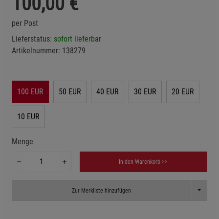
100,00
€
per Post
Lieferstatus:
sofort lieferbar
Artikelnummer:
138279
100 EUR
50 EUR
40 EUR
30 EUR
20 EUR
10 EUR
Menge
In den Warenkorb >>
Toggle D
Zur Merkliste hinzufügen