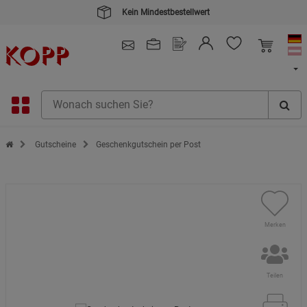
Kein Mindestbestellwert
4.91
/ 5.0 - SEHR GUT
(148.387)
Zur Startseite des Kopp Verlag Online-Shop
Gutscheine
Geschenkgutschein per Post
Merken
Teilen