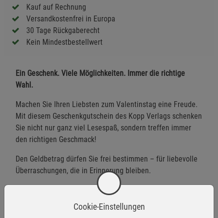
Kauf auf Rechnung
Versandkostenfrei in Europa
30 Tage Rückgaberecht
Kein Mindestbestellwert
Ein Geschenk. Viele Möglichkeiten. Immer die richtige
Wahl.
Machen Sie Ihren Liebsten zum Valentinstag eine Freude.
Mit diesem Geschenkgutschein des Kopp Verlags schenken
Sie nicht nur ganz viel Lesespaß, sondern treffen immer
den richtigen Geschmack!
Den Geldbetrag dürfen Sie frei bestimmen – für liebevolle
Überraschungen, die in Erinnerung bleiben.
Unser Gutschein gilt nicht nur für Bücher, sondern für das
gesamte Sortiment.
Cookie-Einstellungen