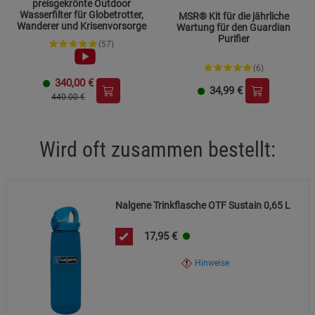
Beschreibung Funktionale Cookies
preisgekrönte Outdoor
Wasserfilter für Globetrotter,
MSR® Kit für die jährliche
Wanderer und Krisenvorsorge
Cookie-Informationen
anzeigen
Wartung für den Guardian
Purifier
(57)
Statistik Cookies (2)
Statistik Cookies
(6)
340,00
€
Beschreibung Statistik Cookies
34,99
€
440.00 €
Cookie-Informationen
anzeigen
Wird oft zusammen bestellt:
Marketing Cookies (3)
Marketing Cookies
Beschreibung Marketing Cookies
Cookie-Informationen
anzeigen
Nalgene Trinkflasche OTF Sustain 0,65 L
Datenschutzerklärung
Impressum
17,95
€
Hinweise