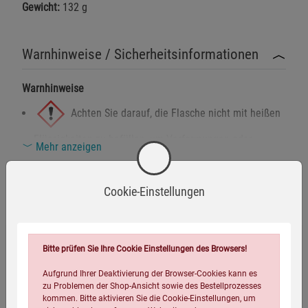
Gewicht:
132 g
Warnhinweise / Sicherheitsinformationen
Warnhinweise
Achten Sie darauf, die Flasche nicht mit heißen
Flüssigkeiten zu befüllen, um Verformungen oder
Mehr anzeigen
Verletzungen zu vermeiden.
Herstellerinformationen
Die Trinkflasche ist nicht für die Mikrowelle oder den
Cookie-Einstellungen
Gefrierschrank geeignet.
Vermeiden Sie den Kontakt mit scharfen oder spitzen
Gegenständen, da diese die Flasche beschädigen
Eigenschaften
Bitte prüfen Sie Ihre Cookie Einstellungen des Browsers!
könnten.
Aufgrund Ihrer Deaktivierung der Browser-Cookies kann es
Infos:
Fassungsvermögen: 0,65 Liter
Sicherheitshinweise
zu Problemen der Shop-Ansicht sowie des Bestellprozesses
Verpackungsgewicht:
140 Gramm
kommen. Bitte aktivieren Sie die Cookie-Einstellungen, um
Vor der ersten Benutzung gründlich reinigen, um