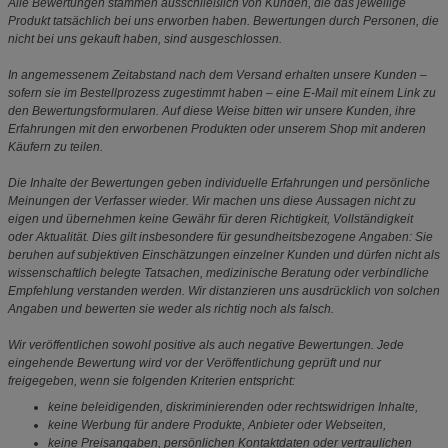
Alle Bewertungen stammen ausschließlich von Kunden, die das jeweilige
Produkt tatsächlich bei uns erworben haben. Bewertungen durch Personen, die
nicht bei uns gekauft haben, sind ausgeschlossen.
In angemessenem Zeitabstand nach dem Versand erhalten unsere Kunden –
sofern sie im Bestellprozess zugestimmt haben – eine E-Mail mit einem Link zu
den Bewertungsformularen. Auf diese Weise bitten wir unsere Kunden, ihre
Erfahrungen mit den erworbenen Produkten oder unserem Shop mit anderen
Käufern zu teilen.
Die Inhalte der Bewertungen geben individuelle Erfahrungen und persönliche
Meinungen der Verfasser wieder. Wir machen uns diese Aussagen nicht zu
eigen und übernehmen keine Gewähr für deren Richtigkeit, Vollständigkeit
oder Aktualität. Dies gilt insbesondere für gesundheitsbezogene Angaben: Sie
beruhen auf subjektiven Einschätzungen einzelner Kunden und dürfen nicht als
wissenschaftlich belegte Tatsachen, medizinische Beratung oder verbindliche
Empfehlung verstanden werden. Wir distanzieren uns ausdrücklich von solchen
Angaben und bewerten sie weder als richtig noch als falsch.
Wir veröffentlichen sowohl positive als auch negative Bewertungen. Jede
eingehende Bewertung wird vor der Veröffentlichung geprüft und nur
freigegeben, wenn sie folgenden Kriterien entspricht:
keine beleidigenden, diskriminierenden oder rechtswidrigen Inhalte,
keine Werbung für andere Produkte, Anbieter oder Webseiten,
keine Preisangaben, persönlichen Kontaktdaten oder vertraulichen