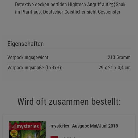
Detektive decken perfiden Hightech-Angriff auf  Spuk
im Pfarrhaus: Deutscher Geistlicher sieht Gespenster
Einstellungen speichern für die Gruppe
Zurück
Einwilligung nicht erteilen
Notwendige Cookies (5)
Beschreibung Notwendige Cookies
Eigenschaften
Cookie-Informationen
anzeigen
Verpackungsgewicht:
213 Gramm
Verpackungsmaße (LxBxH):
29
21
0,4
cm
Funktionale Cookies (1)
Funktionale Cooki
Beschreibung Funktionale Cookies
Cookie-Informationen
anzeigen
Wird oft zusammen bestellt:
Statistik Cookies (2)
Statistik Cookies
Beschreibung Statistik Cookies
mysteries - Ausgabe Mai/Juni 2013
Cookie-Informationen
anzeigen