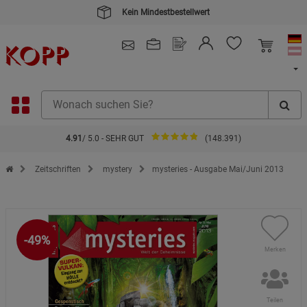
Kein Mindestbestellwert
4.91
/ 5.0 - SEHR GUT
(148.391)
Zur Startseite des Kopp Verlag Online-Shop
Zeitschriften
mystery
mysteries - Ausgabe Mai/Juni 2013
-49%
Merken
Teilen