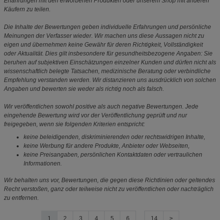
Erfahrungen mit den erworbenen Produkten oder unserem Shop mit anderen
Käufern zu teilen.
Die Inhalte der Bewertungen geben individuelle Erfahrungen und persönliche
Meinungen der Verfasser wieder. Wir machen uns diese Aussagen nicht zu
eigen und übernehmen keine Gewähr für deren Richtigkeit, Vollständigkeit
oder Aktualität. Dies gilt insbesondere für gesundheitsbezogene Angaben: Sie
beruhen auf subjektiven Einschätzungen einzelner Kunden und dürfen nicht als
wissenschaftlich belegte Tatsachen, medizinische Beratung oder verbindliche
Empfehlung verstanden werden. Wir distanzieren uns ausdrücklich von solchen
Angaben und bewerten sie weder als richtig noch als falsch.
Wir veröffentlichen sowohl positive als auch negative Bewertungen. Jede
eingehende Bewertung wird vor der Veröffentlichung geprüft und nur
freigegeben, wenn sie folgenden Kriterien entspricht:
keine beleidigenden, diskriminierenden oder rechtswidrigen Inhalte,
keine Werbung für andere Produkte, Anbieter oder Webseiten,
keine Preisangaben, persönlichen Kontaktdaten oder vertraulichen
Informationen.
Wir behalten uns vor, Bewertungen, die gegen diese Richtlinien oder geltendes
Recht verstoßen, ganz oder teilweise nicht zu veröffentlichen oder nachträglich
zu entfernen.
1
2
3
4
5
6
....
14
>