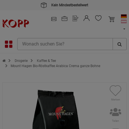
Kein Mindestbestellwert
4.91
/ 5.0 - SEHR GUT
(148.391)
Zur Startseite des Kopp Verlag Online-Shop
Drogerie
Kaffee & Tee
Mount Hagen Bio-Röstkaffee Arabica Crema ganze Bohne
Merken
Teilen