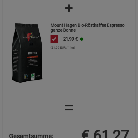
Statistik Cookies (2)
Statistik Cookies
Beschreibung Statistik Cookies
Mount Hagen Bio-Röstkaffee Espresso
ganze Bohne
Cookie-Informationen
anzeigen
21,99
€
(21,99 EUR / 1 kg)
Marketing Cookies (3)
Marketing Cookies
Beschreibung Marketing Cookies
Cookie-Informationen
anzeigen
Datenschutzerklärung
Impressum
=
€
61,27
Gesamtsumme: