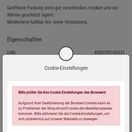
Geöffnete Packung stets gut verschließen, trocken und vor
Wärme geschützt lagern.
Mindestens haltbar bis: siehe Verpackung.
Eigenschaften
EAN:
4000799109331
Infos:
1 kg
Cookie-Einstellungen
Verpackungsgewicht:
1025 Gramm
Verpackungsmaße (LxBxH):
28
14,5
9
cm
Bitte prüfen Sie Ihre Cookie Einstellungen des Browsers!
Aufgrund Ihrer Deaktivierung der Browser-Cookies kann es
zu Problemen der Shop-Ansicht sowie des Bestellprozesses
Wird oft zusammen bestellt:
kommen. Bitte aktivieren Sie die Cookie-Einstellungen, um
sich problemlos auf unserer Webseite zu bewegen.