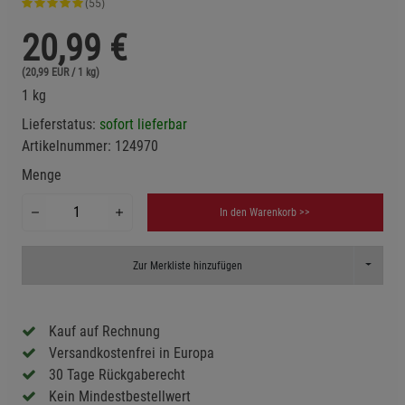
(55)
20,99
€
(20,99 EUR / 1 kg)
1 kg
Lieferstatus:
sofort lieferbar
Artikelnummer:
124970
Menge
In den Warenkorb >>
Toggle D
Zur Merkliste hinzufügen
Kauf auf Rechnung
Versandkostenfrei in Europa
30 Tage Rückgaberecht
Kein Mindestbestellwert