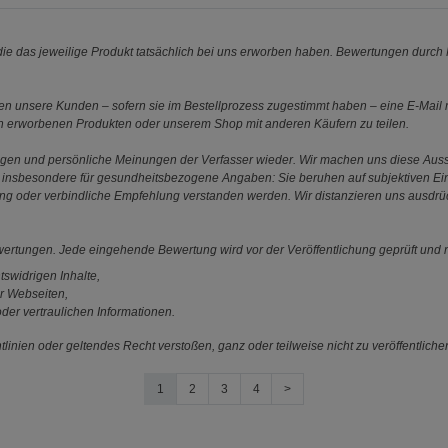
e das jeweilige Produkt tatsächlich bei uns erworben haben. Bewertungen durch P
 unsere Kunden – sofern sie im Bestellprozess zugestimmt haben – eine E-Mail m
en erworbenen Produkten oder unserem Shop mit anderen Käufern zu teilen.
ungen und persönliche Meinungen der Verfasser wieder. Wir machen uns diese Au
s gilt insbesondere für gesundheitsbezogene Angaben: Sie beruhen auf subjektiven 
ung oder verbindliche Empfehlung verstanden werden. Wir distanzieren uns ausdr
ewertungen. Jede eingehende Bewertung wird vor der Veröffentlichung geprüft und n
tswidrigen Inhalte,
r Webseiten,
der vertraulichen Informationen.
linien oder geltendes Recht verstoßen, ganz oder teilweise nicht zu veröffentliche
1
2
3
4
>