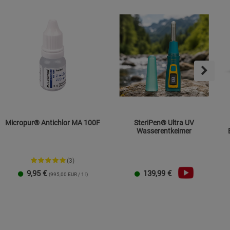
s
ies
Micropur® Antichlor MA 100F
SteriPen® Ultra UV
Wasserentkeimer
(3)
9,95
€
139,99
€
(995,00 EUR / 1 l)