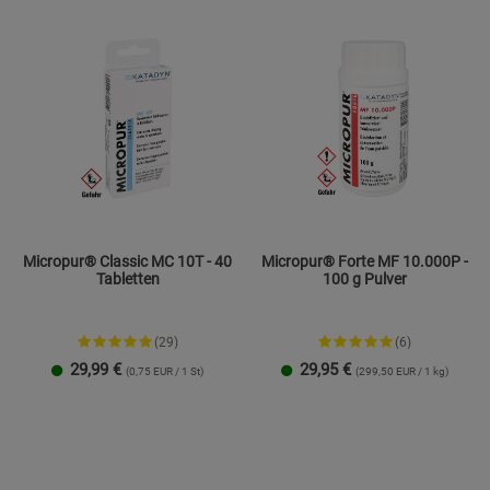
Statistik Cookies (2)
Statistik Cookie
Beschreibung Statistik Cookies
Cookie-Informationen
anzeigen
Marketing Cookies (3)
Marketing Cook
Beschreibung Marketing Cookies
Cookie-Informationen
anzeigen
Micropur® Classic MC 10T - 40
Micropur® Forte MF 10.000P -
Datenschutzerklärung
Impressum
Tabletten
100 g Pulver
(29)
(6)
29,99
€
29,95
€
(0,75 EUR / 1 St)
(299,50 EUR / 1 kg)