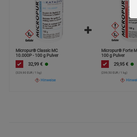
Micropur® Classic MC
Micropur® Forte M
10.000P - 100 g Pulver
100 g Pulver
32,99
€
29,95
€
(329,90 EUR / 1 kg)
(299,50 EUR / 1 kg)
Hinweise
Hinwe