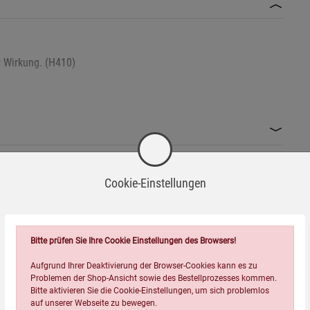
r Wirkung. (H410)
Cookie-Einstellungen
g zuführen. (P501)
Wird oft zusammen bestellt:
giftig für Wasserorganismen ist.
Bitte prüfen Sie Ihre Cookie Einstellungen des Browsers!
 verwenden.
Aufgrund Ihrer Deaktivierung der Browser-Cookies kann es zu
r.
Problemen der Shop-Ansicht sowie des Bestellprozesses kommen.
Bitte aktivieren Sie die Cookie-Einstellungen, um sich problemlos
nalisation oder Gewässer gelangen lassen.
auf unserer Webseite zu bewegen.