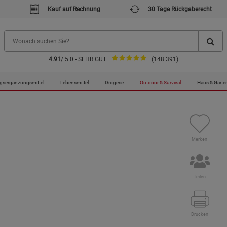
Kauf auf Rechnung
30 Tage Rückgaberecht
4.91
/ 5.0 - SEHR GUT
(148.391)
n
Micropur® Classic MC 10.000P - 100 g Pulver
gsergänzungsmittel
Lebensmittel
Drogerie
Outdoor & Survival
Haus & Garte
Merken
Teilen
Drucken