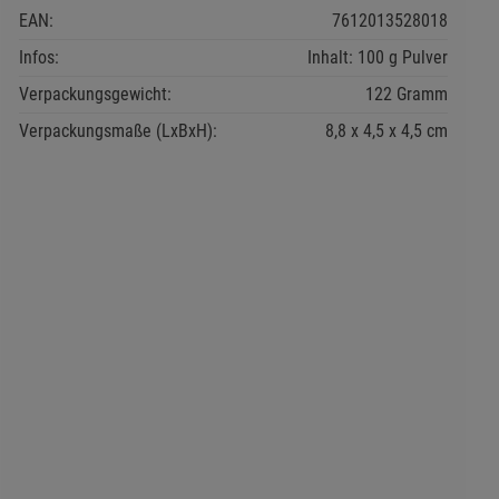
EAN:
7612013528018
Infos:
Inhalt: 100 g Pulver
Verpackungsgewicht:
122 Gramm
Verpackungsmaße (LxBxH):
8,8
4,5
4,5
cm