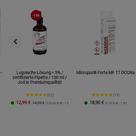
-13%
 -
Lugolsche Lösung < 5% /
Micropur® Forte MF 1T DCCNa
zertifizierte Pipette / 100 ml /
Jod in Premiumqualität
(62)
(19)
12,99
€
18,90
€
14,99 €
(129,90 EUR / 1 l)
(0,19 EUR / 1 St)