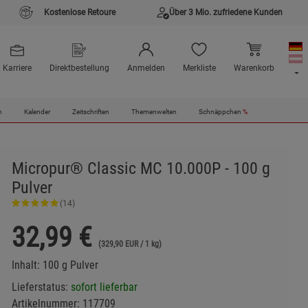
Kostenlose Retoure
Über 3 Mio. zufriedene Kunden
Karriere
Direktbestellung
Anmelden
Merkliste
Warenkorb
n
Kalender
Zeitschriften
Themenwelten
Schnäppchen
%
Micropur® Classic MC 10.000P - 100 g
Pulver
(14)
32,99
€
(329,90 EUR / 1 kg)
Inhalt: 100 g Pulver
Lieferstatus:
sofort lieferbar
Artikelnummer:
117709