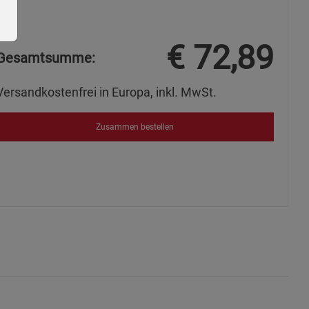
€
72,89
Gesamtsumme:
Versandkostenfrei in Europa, inkl. MwSt.
ie Gruppe
Zusammen bestellen
okies