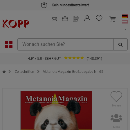
Kein Mindestbestellwert
4.91
/ 5.0 - SEHR GUT
(148.391)
Zur Startseite des Kopp Verlag Online-Shop
Zeitschriften
MetanoiaMagazin Großausgabe Nr. 65
Merken
Teilen