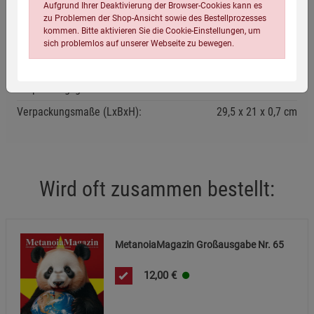
Aufgrund Ihrer Deaktivierung der Browser-Cookies kann es
zu Problemen der Shop-Ansicht sowie des Bestellprozesses
kommen. Bitte aktivieren Sie die Cookie-Einstellungen, um
sich problemlos auf unserer Webseite zu bewegen.
Eigenschaften
Verpackungsgewicht:
315 Gramm
Verpackungsmaße (LxBxH):
29,5
21
0,7
cm
Einstellungen speichern für die Gruppe
Einstellungen speichern für die Gruppe
Wird oft zusammen bestellt:
Einstellungen speichern für die Gruppe
Zurück
Einwilligung nicht erteilen
MetanoiaMagazin Großausgabe Nr. 65
Notwendige Cookies (5)
Beschreibung Notwendige Cookies
12,00
€
Cookie-Informationen
anzeigen