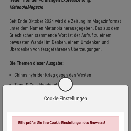
Neuer Titel der vormaligen ExpressZeitung:
MetanoiaMagazin
Seit Ende Oktober 2024 wird die Zeitung im Magazinformat
unter dem Namen Metanoia herausgegeben. Das aus dem
Griechischen stammende Wort ist der Aufruf zu einem
bewussten Wandel im Denken, einem Umdenken und
Überdenken von festgefahrenen Überzeugungen.
Die Themen dieser Ausgabe:
Chinas hybrider Krieg gegen den Westen
Temu & Co. - Handel als Waffe
Chinas erfolgreiche Zensur im Westen
Cookie-Einstellungen
TikTok: Demoralisierung made in China?
Deutschland, USA, Kanada: Chinas Einfluss im Westen
Bitte prüfen Sie Ihre Cookie Einstellungen des Browsers!
Peking und die »Patrioten«