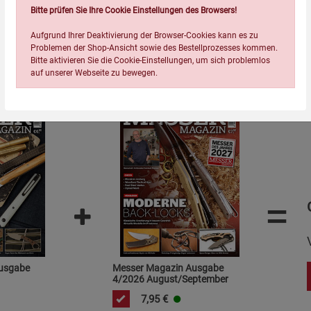
Bitte prüfen Sie Ihre Cookie Einstellungen des Browsers!
Aufgrund Ihrer Deaktivierung der Browser-Cookies kann es zu
Wird oft zusammen bestellt:
Problemen der Shop-Ansicht sowie des Bestellprozesses kommen.
Bitte aktivieren Sie die Cookie-Einstellungen, um sich problemlos
auf unserer Webseite zu bewegen.
Einstellungen speichern für die Gruppe
Einstellungen speichern für die Gruppe
Einstellungen speichern für d
Zurück
Einwilligung nicht erteilen
=
Notwendige Cookies (5)
Beschreibung Notwendige Cookies
usgabe
Messer Magazin Ausgabe
4/2026 August/September
Cookie-Informationen
anzeigen
7,95
€