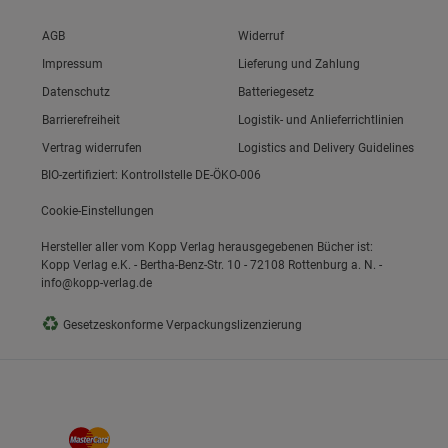
Link zum/zur
AGB
Widerruf
Link zum/zur
Impressum
Lieferung und Zahlung
Link zum/zur
Datenschutz
Batteriegesetz
Link zum/zur
Barrierefreiheit
Logistik- und Anlieferrichtlinien
Vertrag widerrufen
Logistics and Delivery Guidelines
BIO-zertifiziert: Kontrollstelle DE-ÖKO-006
Cookie-Einstellungen
Hersteller aller vom Kopp Verlag herausgegebenen Bücher ist:
Kopp Verlag e.K. - Bertha-Benz-Str. 10 - 72108 Rottenburg a. N. -
info@kopp-verlag.de
♻
Gesetzeskonforme Verpackungslizenzierung