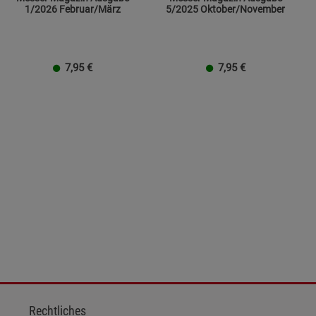
1/2026 Februar/März
5/2025 Oktober/November
7,95
€
7,95
€
Rechtliches