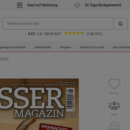
Kauf auf Rechnung
30 Tage Rückgaberecht
4.91
/ 5.0 - SEHR GUT
(148.391)
gsergänzungsmittel
Lebensmittel
Drogerie
Outdoor & Survival
Haus & Garte
/2022
Merken
Teilen