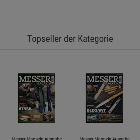
Funktionale Cookies (1)
Funktionale Co
Beschreibung Funktionale Cookies
Cookie-Informationen
anzeigen
Topseller der Kategorie
Statistik Cookies (2)
Statistik Cookie
Beschreibung Statistik Cookies
Cookie-Informationen
anzeigen
Marketing Cookies (3)
Marketing Cook
Beschreibung Marketing Cookies
Cookie-Informationen
anzeigen
Datenschutzerklärung
Impressum
Messer Magazin Ausgabe
Messer Magazin Ausgabe