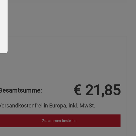
ie Gruppe
€
21,85
Gesamtsumme:
Versandkostenfrei in Europa, inkl. MwSt.
Zusammen bestellen