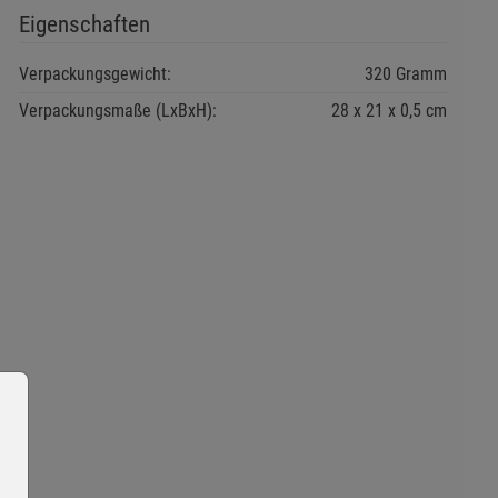
Eigenschaften
Verpackungsgewicht:
320 Gramm
Verpackungsmaße (LxBxH):
28
21
0,5
cm