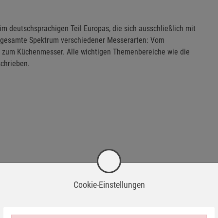
im deutschsprachigen Teil Europas, die sich ausschließlich mit
s gesamte Spektrum verschiedener Messerarten: Vom
zum Küchenmesser. Alle wichtigen Themenbereiche wie die
schrieben.
Cookie-Einstellungen