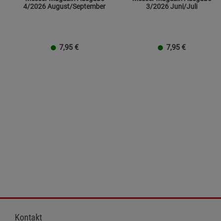
4/2026 August/September
3/2026 Juni/Juli
7,95
€
7,95
€
Kontakt