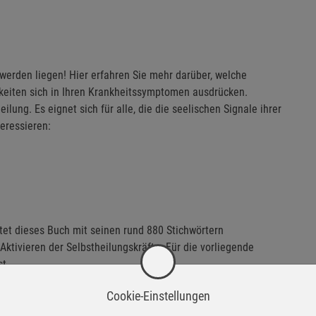
werden liegen! Hier erfahren Sie mehr darüber, welche
keiten sich in Ihren Krankheitssymptomen ausdrücken.
ung. Es eignet sich für alle, die die seelischen Signale ihrer
eressieren:
et dieses Buch mit seinen rund 880 Stichwörtern
ktivieren der Selbstheilungskräfte. Für die vorliegende
t.
esse und stellt die inneren Weichen um - auf ein positives
Cookie-Einstellungen