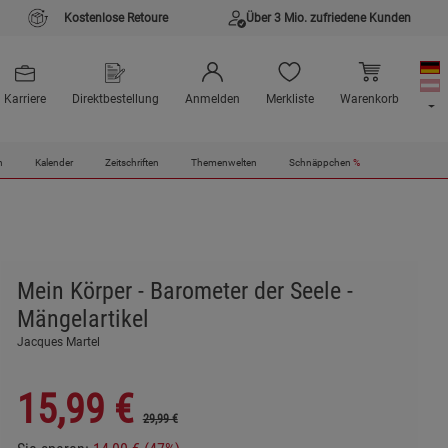
Kostenlose Retoure
Über 3 Mio. zufriedene Kunden
Karriere
Direktbestellung
Anmelden
Merkliste
Warenkorb
n
Kalender
Zeitschriften
Themenwelten
Schnäppchen
%
Mein Körper - Barometer der Seele -
Mängelartikel
Jacques Martel
15,99
€
29,99 €