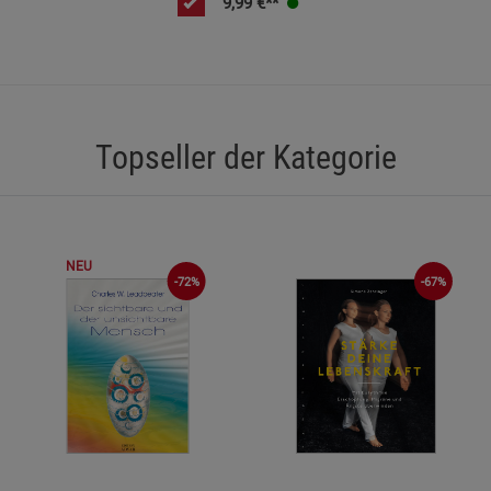
9,99
€**
Funktionale Cookies (1)
Funktionale Co
Beschreibung Funktionale Cookies
Cookie-Informationen
anzeigen
Topseller der Kategorie
Statistik Cookies (2)
Statistik Cookie
Beschreibung Statistik Cookies
Cookie-Informationen
anzeigen
NEU
-72%
-67%
Marketing Cookies (3)
Marketing Cook
Beschreibung Marketing Cookies
Cookie-Informationen
anzeigen
Datenschutzerklärung
Impressum