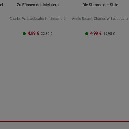
el
Zu Füssen des Meisters
Die Stimme der Stille
Charles W. Leadbeater, Krishnamurti
Annie Besant, Charles W. Leadbeater
4,99
€
4,99
€
22,80 €
19,95 €