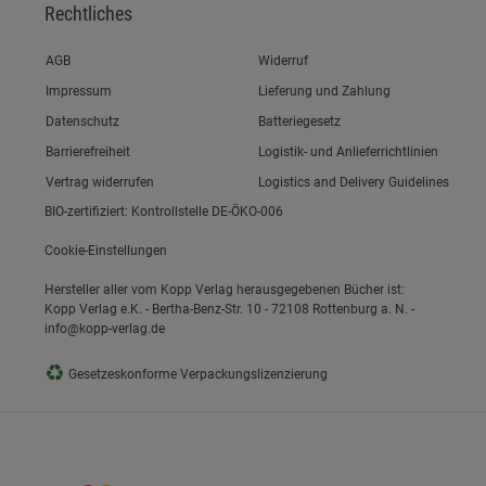
Rechtliches
Link zum/zur
AGB
Widerruf
Link zum/zur
Impressum
Lieferung und Zahlung
Link zum/zur
Datenschutz
Batteriegesetz
Link zum/zur
Barrierefreiheit
Logistik- und Anlieferrichtlinien
Vertrag widerrufen
Logistics and Delivery Guidelines
BIO-zertifiziert: Kontrollstelle DE-ÖKO-006
Cookie-Einstellungen
Hersteller aller vom Kopp Verlag herausgegebenen Bücher ist:
Kopp Verlag e.K. - Bertha-Benz-Str. 10 - 72108 Rottenburg a. N. -
info@kopp-verlag.de
♻
Gesetzeskonforme Verpackungslizenzierung