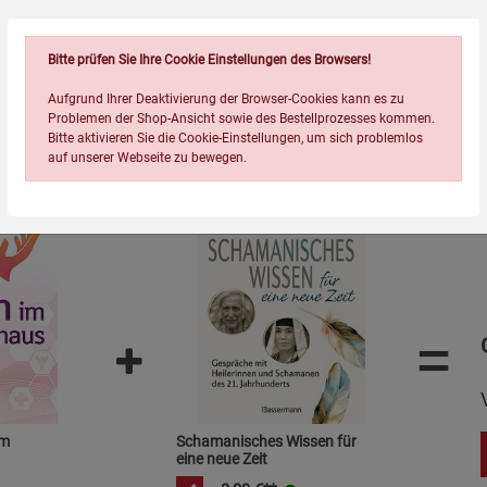
Bitte prüfen Sie Ihre Cookie Einstellungen des Browsers!
Wird oft zusammen bestellt:
Aufgrund Ihrer Deaktivierung der Browser-Cookies kann es zu
Problemen der Shop-Ansicht sowie des Bestellprozesses kommen.
Bitte aktivieren Sie die Cookie-Einstellungen, um sich problemlos
auf unserer Webseite zu bewegen.
=
Einstellungen speichern für die Gruppe
Einstellungen speichern für die Gruppe
Einstellungen speichern für d
Zurück
Einwilligung nicht erteilen
Notwendige Cookies (5)
im
Schamanisches Wissen für
Beschreibung Notwendige Cookies
eine neue Zeit
Cookie-Informationen
anzeigen