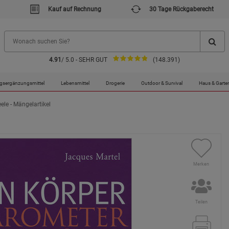
Kauf auf Rechnung
30 Tage Rückgaberecht
4.91
/ 5.0 - SEHR GUT
(148.391)
gsergänzungsmittel
Lebensmittel
Drogerie
Outdoor & Survival
Haus & Garte
ele - Mängelartikel
Merken
Teilen