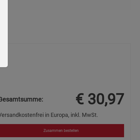
€
30,97
Gesamtsumme:
ie Gruppe
Versandkostenfrei in Europa, inkl. MwSt.
Zusammen bestellen