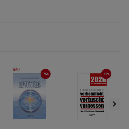
okies
s
NEU
-75%
-17%
ies