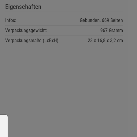
Eigenschaften
Infos:
Gebunden, 669 Seiten
Verpackungsgewicht:
967 Gramm
Verpackungsmaße (LxBxH):
23
16,8
3,2
cm