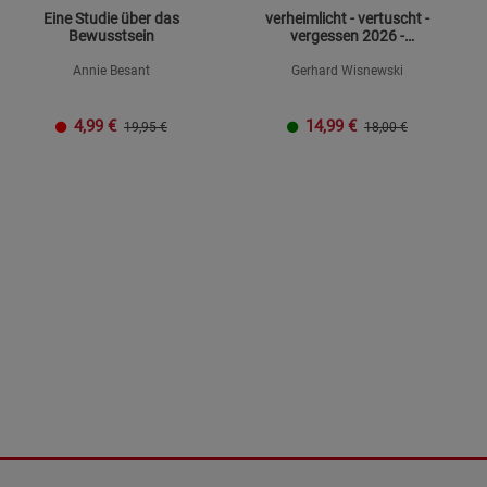
Eine Studie über das
verheimlicht - vertuscht -
Bewusstsein
vergessen 2026 -
Mängelexemplar
Annie Besant
Gerhard Wisnewski
4,99
€
14,99
€
19,95 €
18,00 €