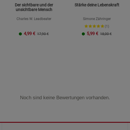
Der sichtbare und der
Stärke deine Lebenskraft
unsichtbare Mensch
Charles W. Leadbeater
Simone Zähringer
(1)
4,99
€
5,99
€
17,90 €
18,00 €
Noch sind keine Bewertungen vorhanden.