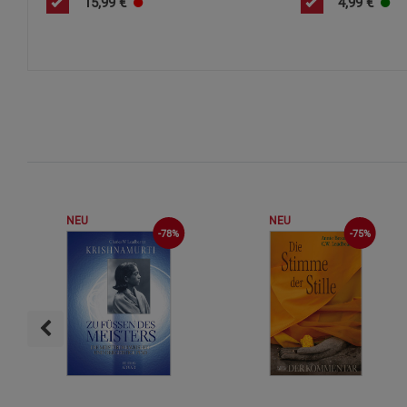
15,99
€
4,99
€
NEU
NEU
-75%
-78%