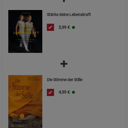
Statistik Cookies (2)
Statistik Cookies
Stärke deine Lebenskraft
Beschreibung Statistik Cookies
Cookie-Informationen
anzeigen
5,99
€
Marketing Cookies (3)
Marketing Cookies
Beschreibung Marketing Cookies
Cookie-Informationen
anzeigen
Datenschutzerklärung
Impressum
Die Stimme der Stille
4,99
€