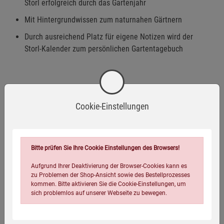
Storl erfolgreich durch das Gartenjahr
Mit Hintergrundwissen zum naturnahen Gärtnern
Durch ausreichend Platz für eigene Notizen wird der
Storl-Kalender zum persönlichen Gartentagebuch
»Jeder kommende Frühling, der die Sprösslinge der
Pflanzen aus dem Schoße der Erde treibt, gibt mir
Cookie-Einstellungen
Erläuterung über das bange Rätsel des Todes und
widerlegt meine ängstliche Besorgnis eines ewigen
Schlafs.«
Friedrich Schiller
Bitte prüfen Sie Ihre Cookie Einstellungen des Browsers!
Aufgrund Ihrer Deaktivierung der Browser-Cookies kann es
zu Problemen der Shop-Ansicht sowie des Bestellprozesses
Eigenschaften
kommen. Bitte aktivieren Sie die Cookie-Einstellungen, um
sich problemlos auf unserer Webseite zu bewegen.
Verlag / Herausgeber:
Gräfe und Unzer
Infos:
Hardcover, 222 Seiten, Durchgehend farbig illustriert