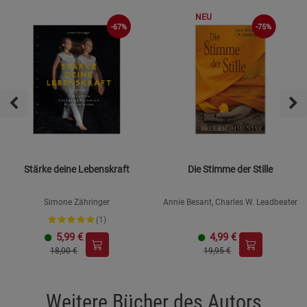
NEU
-67%
-75%
Stärke deine Lebenskraft
Die Stimme der Stille
Simone Zähringer
Annie Besant, Charles W. Leadbeater
(1)
5,99
€
4,99
€
18,00 €
19,95 €
Weitere Bücher des Autors