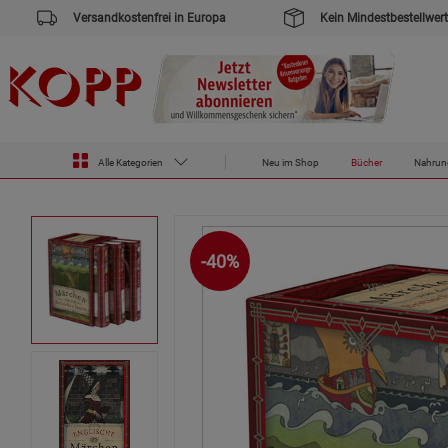
Versandkostenfrei in Europa
Kein Mindestbestellwert
Zur Startseite des Kopp Verlag Online-Shop
Bücher
Mängelartikel Bücher
Märchen von den britischen Ins
Alle Kategorien
Neu im Shop
Bücher
Nahrun
-40%