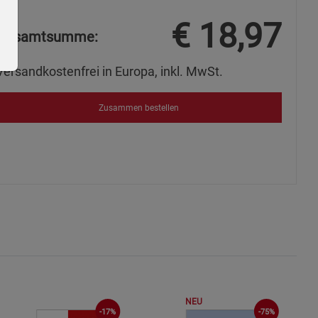
€
18,97
Gesamtsumme:
Versandkostenfrei in Europa, inkl. MwSt.
Zusammen bestellen
ie Gruppe
okies
NEU
-17%
-75%