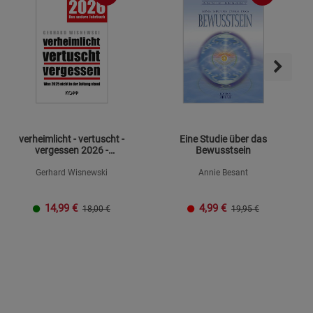
s
ies
verheimlicht - vertuscht -
Eine Studie über das
vergessen 2026 -
Bewusstsein
Mängelexemplar
Gerhard Wisnewski
Annie Besant
14,99
€
4,99
€
18,00 €
19,95 €