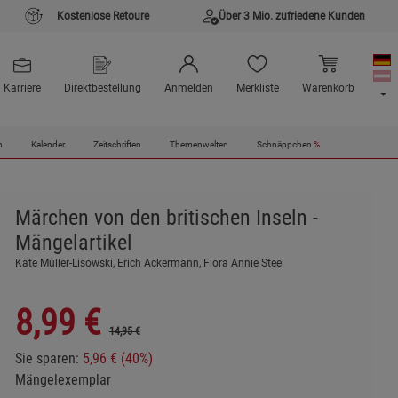
Kostenlose Retoure
Über 3 Mio. zufriedene Kunden
Karriere
Direktbestellung
Anmelden
Merkliste
Warenkorb
n
Kalender
Zeitschriften
Themenwelten
Schnäppchen
%
Märchen von den britischen Inseln -
Mängelartikel
Käte Müller-Lisowski, Erich Ackermann, Flora Annie Steel
8,99
€
14,95 €
Sie sparen:
5,96 € (40%)
Mängelexemplar