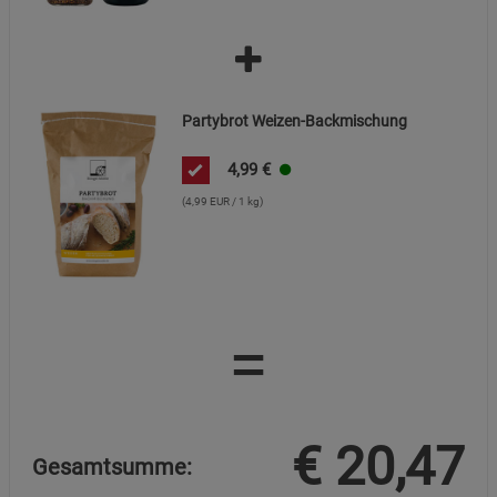
Partybrot Weizen-Backmischung
4,99
€
(4,99 EUR / 1 kg)
=
€
20,47
Gesamtsumme: