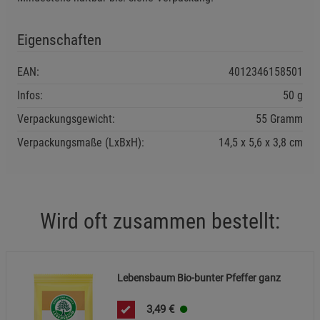
Cookie-Informationen
anzeigen
Eigenschaften
Statistik Cookies (2)
Statistik Cookies
EAN:
4012346158501
Beschreibung Statistik Cookies
Infos:
50 g
Cookie-Informationen
anzeigen
Verpackungsgewicht:
55 Gramm
Marketing Cookies (3)
Marketing Cookies
Verpackungsmaße (LxBxH):
14,5
5,6
3,8
cm
Beschreibung Marketing Cookies
Cookie-Informationen
anzeigen
Wird oft zusammen bestellt:
Datenschutzerklärung
Impressum
Lebensbaum Bio-bunter Pfeffer ganz
3,49
€