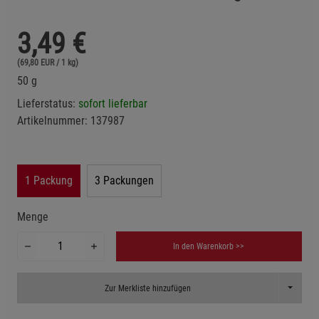
3,49
€
(69,80 EUR / 1 kg)
50 g
Lieferstatus:
sofort lieferbar
Artikelnummer:
137987
1 Packung
3 Packungen
Menge
In den Warenkorb >>
Toggle D
Zur Merkliste hinzufügen