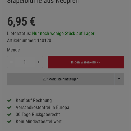
Stapelblume aus Neopren
6,95
€
Lieferstatus:
Nur noch wenige Stück auf Lager
Artikelnummer:
140120
Menge
In den Warenkorb >>
Toggle D
Zur Merkliste hinzufügen
Kauf auf Rechnung
Versandkostenfrei in Europa
30 Tage Rückgaberecht
Kein Mindestbestellwert