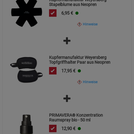
Beschreibung Marketing Cookies
Stapelblume aus Neopren
6,95
€
Cookie-Informationen
anzeigen
Hinweise
Datenschutzerklärung
Impressum
Kupfermanufaktur Weyersberg
Topfgriffhalter Paar aus Neopren
17,95
€
Hinweise
PRIMAVERA® Konzentration
Raumspray bio - 50 ml
12,90
€