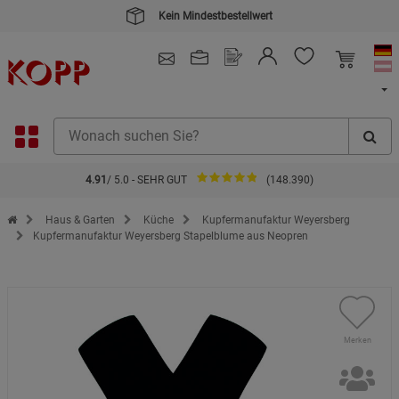
Kein Mindestbestellwert
4.91
/ 5.0 - SEHR GUT
(148.390)
Zur Startseite des Kopp Verlag Online-Shop
Haus & Garten
Küche
Kupfermanufaktur Weyersberg
Kupfermanufaktur Weyersberg Stapelblume aus Neopren
Merken