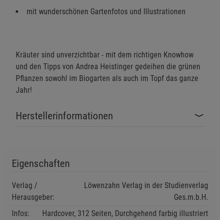
Cookie-Informationen
anzeigen
mit wunderschönen Gartenfotos und Illustrationen
Funktionale Cookies (1)
Funktionale Cooki
Beschreibung Funktionale Cookies
Kräuter sind unverzichtbar - mit dem richtigen Knowhow
und den Tipps von Andrea Heistinger gedeihen die grünen
Cookie-Informationen
anzeigen
Pflanzen sowohl im Biogarten als auch im Topf das ganze
Jahr!
Statistik Cookies (2)
Statistik Cookies
Beschreibung Statistik Cookies
Herstellerinformationen
Cookie-Informationen
anzeigen
Marketing Cookies (3)
Marketing Cookies
Eigenschaften
Beschreibung Marketing Cookies
Verlag /
Löwenzahn Verlag in der Studienverlag
Cookie-Informationen
anzeigen
Herausgeber:
Ges.m.b.H.
Datenschutzerklärung
Impressum
Infos:
Hardcover, 312 Seiten, Durchgehend farbig illustriert