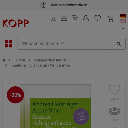
Kein Mindestbestellwert
4.91
/ 5.0 - SEHR GUT
(148.391)
Zur Startseite des Kopp Verlag Online-Shop
Bücher
Mängelartikel Bücher
Kräuter richtig anbauen - Mängelartikel
-30%
Merken
Teilen