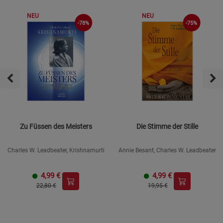
NEU
NEU
-75%
-78%
Zu Füssen des Meisters
Die Stimme der Stille
Charles W. Leadbeater, Krishnamurti
Annie Besant, Charles W. Leadbeater
4,99
€
4,99
€
22,80 €
19,95 €