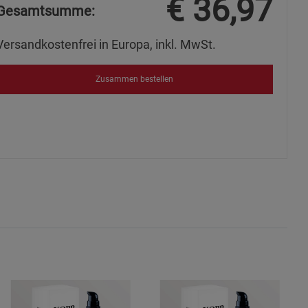
€
36,97
Gesamtsumme:
s
Versandkostenfrei in Europa, inkl. MwSt.
Zusammen bestellen
ies