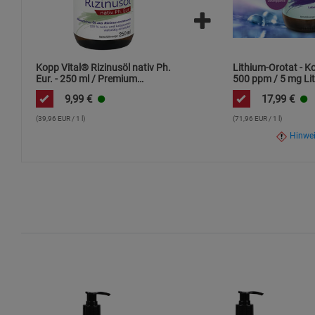
Kopp Vital® Rizinusöl nativ Ph.
Lithium-Orotat - K
Eur. - 250 ml / Premium
500 ppm / 5 mg Lit
Qualität / kaltgepresst / frei
ml / hochdosiert
9,99
€
17,99
€
von Alkaloiden
(39,96 EUR / 1 l)
(71,96 EUR / 1 l)
Hinwe