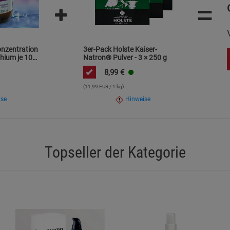
=
Statistik Cookies (2)
Statistik Cookie
Beschreibung Statistik Cookies
Cookie-Informationen
anzeigen
onzentration
3er-Pack Holste Kaiser-
hium je 10
Natron® Pulver - 3 × 250 g
8,99
€
Marketing Cookies (3)
Marketing Cook
(11,99 EUR / 1 kg)
Beschreibung Marketing Cookies
ise
Hinweise
Cookie-Informationen
anzeigen
Datenschutzerklärung
Impressum
Topseller der Kategorie