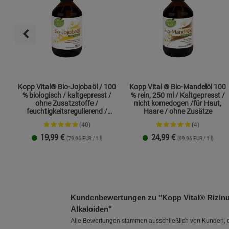
Kopp Vital® Bio-Jojobaöl / 100
Kopp Vital ® Bio-Mandelöl 100
% biologisch / kaltgepresst /
% rein, 250 ml / Kaltgepresst /
ohne Zusatzstoffe /
nicht komedogen /für Haut,
feuchtigkeitsregulierend /
Haare / ohne Zusätze
Hautpflege
(40)
(4)
19,99
€
24,99
€
(79,96 EUR / 1 l)
(99,96 EUR / 1 l)
1 Packung
Kundenbewertungen zu "Kopp Vital® Rizinusöl 
Alkaloiden"
Alle Bewertungen stammen ausschließlich von Kunden, di