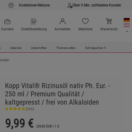
Kostenlose Retoure
Über 3 Mio. zufriedene Kunden
Karriere
Direktbestellung
Anmelden
Merkliste
Warenkorb
n
Kalender
Zeitschriften
Themenwelten
Schnäppchen
%
aloiden
Kopp Vital® Rizinusöl nativ Ph. Eur. -
250 ml / Premium Qualität /
kaltgepresst / frei von Alkaloiden
(266)
9,99
€
(39,96 EUR / 1 l)