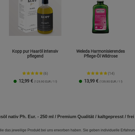
Kopp pur Haaröl intensiv
Weleda Harmonisierendes
pflegend
Pflege-Öl Wildrose
(6)
(14)
12,99
€
13,99
€
(129,90 EUR / 1 l)
(139,90 EUR / 1 l)
nativ Ph. Eur. - 250 ml / Premium Qualität / kaltgepresst / frei
e das jeweilige Produkt bei uns erworben haben. Sie geben individuelle Erfahru