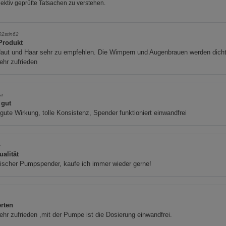
ektiv geprüfte Tatsachen zu verstehen.
02stin62
Produkt
Haut und Haar sehr zu empfehlen. Die Wimpern und Augenbrauen werden dicht
ehr zufrieden
a
 gut
gute Wirkung, tolle Konsistenz, Spender funktioniert einwandfrei
y
ualität
ischer Pumpspender, kaufe ich immer wieder gerne!
rten
ehr zufrieden ,mit der Pumpe ist die Dosierung einwandfrei.