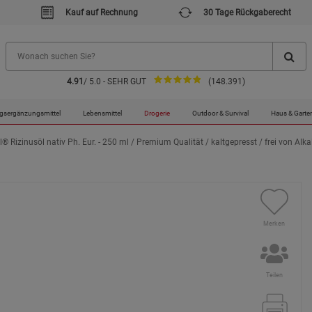
Kauf auf Rechnung
30 Tage Rückgaberecht
4.91
/ 5.0 - SEHR GUT
(148.391)
gsergänzungsmittel
Lebensmittel
Drogerie
Outdoor & Survival
Haus & Garte
® Rizinusöl nativ Ph. Eur. - 250 ml / Premium Qualität / kaltgepresst / frei von Alk
Merken
Teilen