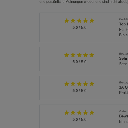
und persönliche Meinungen wieder und sind nicht als obj
Ker24
Top 
5.0
/ 5.0
Für 
Bin s
Beann
Sehr
5.0
/ 5.0
Sehr 
Breez
1A Q
5.0
/ 5.0
Prakt
Gaber
Bewe
5.0
/ 5.0
Bin s