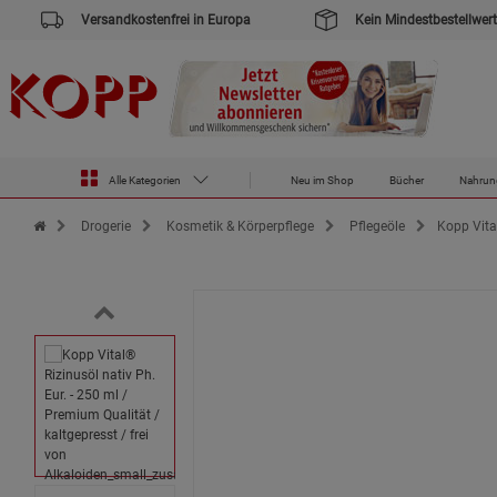
Versandkostenfrei in Europa
Kein Mindestbestellwert
Alle Kategorien
Neu im Shop
Bücher
Nahrun
Zur Startseite des Kopp Verlag Online-Shop
Drogerie
Kosmetik & Körperpflege
Pflegeöle
Kopp Vital