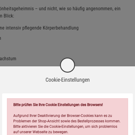
hönheitsgeheimnis – und nicht, wie so häufig angenommen, ein
n Blick:
ine intensiv pflegende Körperbehandlung
n
 Wachstum
für mehr Geschmeidigkeit
Cookie-Einstellungen
 sowie diszipliniertes Haar und stimuliert das Wachstum
Bitte prüfen Sie Ihre Cookie Einstellungen des Browsers!
Europäischen Arzneibuchs (Ph. Eur. 10.0) für natives Rizinusöl.
Aufgrund Ihrer Deaktivierung der Browser-Cookies kann es zu
Problemen der Shop-Ansicht sowie des Bestellprozesses kommen.
Bitte aktivieren Sie die Cookie-Einstellungen, um sich problemlos
auf unserer Webseite zu bewegen.