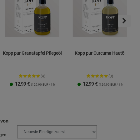
Kopp pur Granatapfel Pflegeöl
Kopp pur Curcuma Hautöl
(4)
(3)
12,99
€
12,99
€
(129,90 EUR / 1 l)
(129,90 EUR / 1 l)
 von
ngen