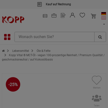
Kauf auf Rechnung
4.91
/ 5.0 - SEHR GUT
(148.387)
Zur Startseite des Kopp Verlag Online-Shop
Lebensmittel
Öle & Fette
Kopp Vital ® MCT-Öl - vegan 100-prozentige Reinheit / Premium Qualität /
geschmacksneutral / auf Kokosölbasis
-25%
Merken
Teilen