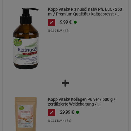
Cookie-Informationen
anzeigen
Kopp Vital® Rizinusöl nativ Ph. Eur. - 250
ml / Premium Qualität / kaltgepresst /
Datenschutzerklärung
Impressum
frei von Alkaloiden
9,99
€
(39,96 EUR / 1 l)
Kopp Vital® Kollagen Pulver / 500 g /
zertifizierte Weidehaltung /
Kollagenhydrolysat / Kollagenpeptid /
29,99
€
91% Eiweiß
(59,98 EUR / 1 kg)