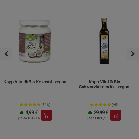
Kopp Vital ® Bio-Kokosöl - vegan
Kopp Vital ® Bio
Schwarzkümmelöl - vegan
(516)
(95)
4,99
€
29,99
€
(19,96 EUR / 1 l)
(59,98 EUR / 1 l)