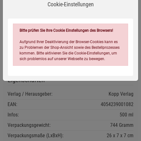
Anwendungsempfehlung
Cookie-Einstellungen
Beginnen Sie mit 1 Teelöffel täglich (1 TL = ca. 3 g) und
steigern Sie die Menge langsam auf max. 3 × täglich 3
Bitte prüfen Sie Ihre Cookie Einstellungen des Browsers!
Teelöffel. Zu den Mahlzeiten verzehren.
Aufgrund Ihrer Deaktivierung der Browser-Cookies kann es
Gut verschlossen sowie vor Licht und Wärme geschützt
zu Problemen der Shop-Ansicht sowie des Bestellprozesses
lagern.
kommen. Bitte aktivieren Sie die Cookie-Einstellungen, um
sich problemlos auf unserer Webseite zu bewegen.
Mindestens haltbar bis: siehe Aufdruck.
Eigenschaften
Verlag / Herausgeber:
Kopp Verlag
EAN:
4054239001082
Infos:
500 ml
Einstellungen speichern für die Gruppe
Einstellungen speichern für die Gruppe
Verpackungsgewicht:
744 Gramm
Einstellungen speichern für die Gruppe
Zurück
Einwilligung nicht erteilen
Verpackungsmaße (LxBxH):
26
7
7
cm