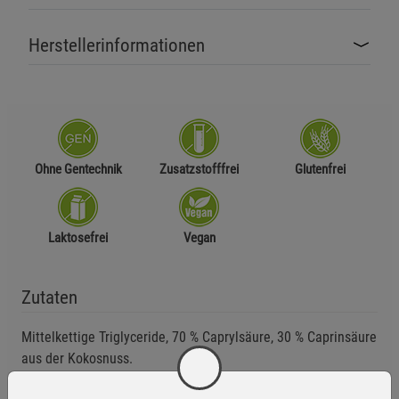
Herstellerinformationen
Ohne Gentechnik
Zusatzstofffrei
Glutenfrei
Laktosefrei
Vegan
Zutaten
Mittelkettige Triglyceride, 70 % Caprylsäure, 30 % Caprinsäure
aus der Kokosnuss.